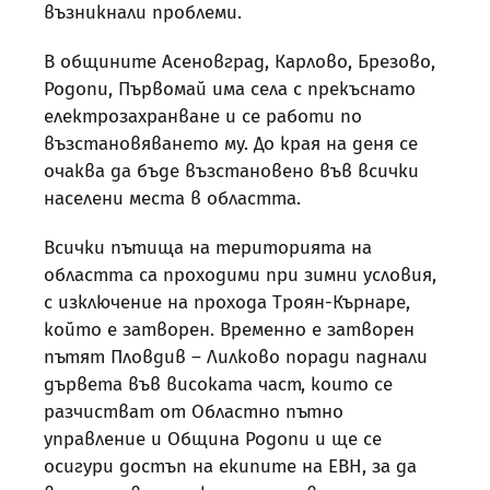
възникнали проблеми.
В общините Асеновград, Карлово, Брезово,
Родопи, Първомай има села с прекъснато
електрозахранване и се работи по
възстановяването му. До края на деня се
очаква да бъде възстановено във всички
населени места в областта.
Всички пътища на територията на
областта са проходими при зимни условия,
с изключение на прохода Троян-Кърнаре,
който е затворен. Временно е затворен
пътят Пловдив – Лилково поради паднали
дървета във високата част, които се
разчистват от Областно пътно
управление и Община Родопи и ще се
осигури достъп на екипите на ЕВН, за да