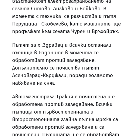
възстановят електрозахранването на
селата Ситово, Лилково и Бойково. В
момента с техника се разчиства и пътя
Перущица –Скобелево, като машините ще
продължат към селата Чурен и Връховръх.
Пътят за х .Здравец и всички останали
пътища в Родопите в момента се
обработват против заледяване.
Допълнително се почиства пътят
Асеновград-Кърджали, поради голямото
навяване на сняг.
Автомагистрала Тракия е почистена и е
обработена против заледяване. Всички
пътища от първостепенната и
второстепенната главна пътна мрежа са
обработени против заледяване и са
почистени. Пътищата ще се обработват,