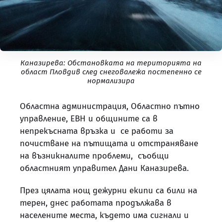
Каназирева: Обстановката на територията на
област Пловдив след снеговалежа постепенно се
нормализира
Областна администрация, Областно пътно
управление, ЕВН и общините са в
непрекъсната връзка и се работи за
почистване на пътищата и отстраняване
на възникналите проблеми, съобщи
областният управител Дани Каназирева.
През цялата нощ дежурни екипи са били на
терен, днес работата продължава в
населените места, където има сигнали и