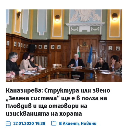
Каназирева: Структура или звено
„Зелена система“ ще е в полза на
Пловдив и ще отговори на
изискванията на хората
27.01.2020 19:38
В
Акцент
,
Новини