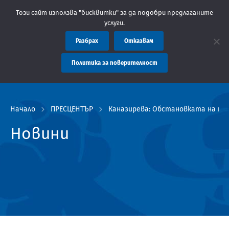
 Областна администрация Пловдив препоръчва заплащането на та
Този сайт използва "бисквитки" за да подобри предлаганите
услуги.
Разбрах
Отказвам
Политика за поверителност
Начало
ПРЕСЦЕНТЪР
Каназирева: Обстановката на те
Новини