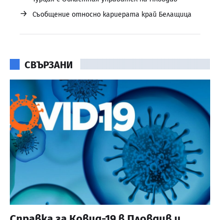
→
Съобщение относно кариерата край Белащица
СВЪРЗАНИ
Справка за Ковид-19 в Пловдив и