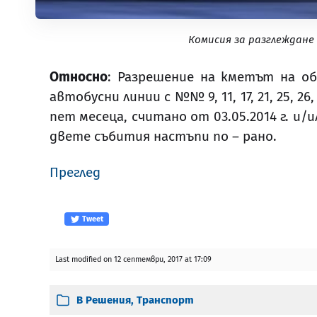
Комисия за разглеждане
Относно
: Разрешение на кметът на об
автобусни линии с №№ 9, 11, 17, 21, 25,
пет месеца, считано от 03.05.2014 г. и
двете събития настъпи по – рано.
Преглед
Tweet
Last modified on 12 септември, 2017 at 17:09
В
Решения
,
Транспорт