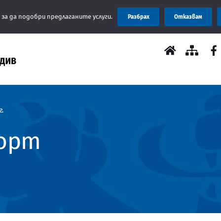
Съ
 за да подобри предлаганите услуги.
Разбрах
Отказвам
г.
порт