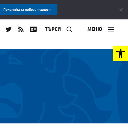
общение: Областна администрация Пловдив препоръчва заплащане
Политика за поверителност
ТЪРСИ
МЕНЮ
Open toolbar