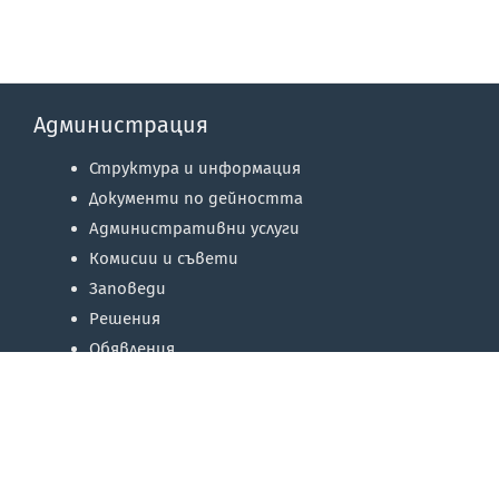
Администрация
Структура и информация
Документи по дейността
Административни услуги
Комисии и съвети
Заповеди
Решения
Обявления
Регистри
Отчети и доклади