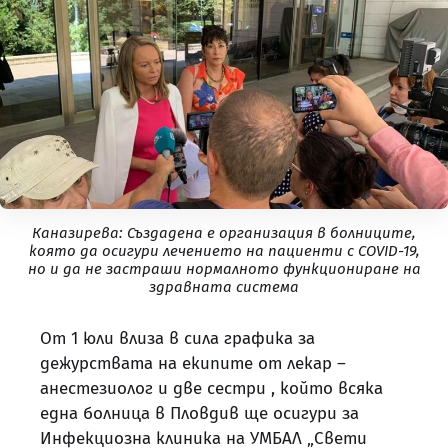
Каназирева: Създадена е организация в болниците,
която да осигури лечението на пациенти с COVID-19,
но и да не застраши нормалното функциониране на
здравната система
От 1 юли влиза в сила графика за
дежурствата на екипите от лекар –
анестезиолог и две сестри , който всяка
една болница в Пловдив ще осигури за
Инфекциозна клиника на УМБАЛ „Свети