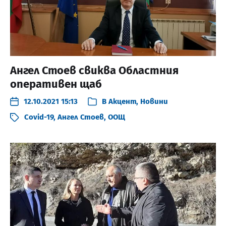
Ангел Стоев свиква Областния
оперативен щаб
12.10.2021 15:13
В
Акцент
,
Новини
Covid-19
,
Ангел Стоев
,
ООЩ