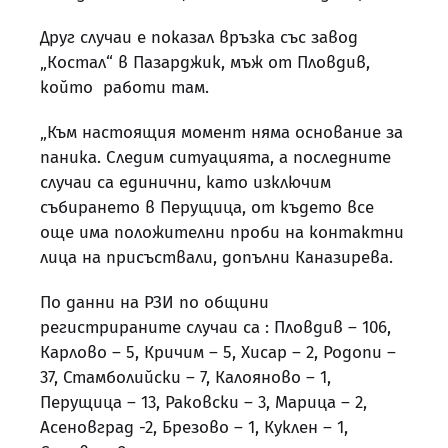
Друг случаи е показал връзка със завод
„Костал“ в Пазарджик, мъж от Пловдив,
който работи там.
„Към настоящия момент няма основание за
паника. Следим ситуацията, а последните
случаи са единични, като изключим
събирането в Перущица, от където все
още има положителни проби на контактни
лица на присъствали, допълни Каназирева.
По данни на РЗИ по общини
регистрираните случаи са : Пловдив – 106,
Карлово – 5, Кричим – 5, Хисар – 2, Родопи –
37, Стамболийски – 7, Калояново – 1,
Перущица – 13, Раковски – 3, Марица – 2,
Асеновград -2, Брезово – 1, Куклен – 1,