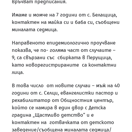
връчват предписания.
Имаме и момче на 7 години от с. Белащица,
контактен на майка си и баба си, съобщени
миналата седмица.
Направеното епидемиологично проучване
показва, че по- голяма част от случаите –
9, са свързани със сбирката в Перущица,
като новорегистрираните са контактни
лица.
В това число от новите случаи – мъж на 40
години от с. Селци, евангелистки пастор и
рехабилитатор от Общностния център,
който се намира в един двор с Детска
градина „Щастливо детство“ и е
контактен на готвачката от детското
заведение/съобщена миналата седмица/