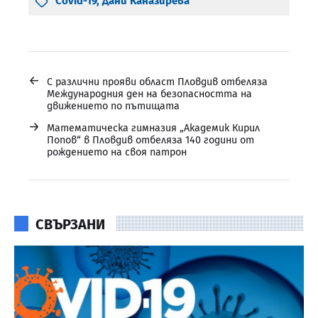
Covid-19
,
Дани Каназирева
←
С различни прояви област Пловдив отбеляза
Международния ден на безопасността на
движението по пътищата
→
Математическа гимназия „Академик Кирил
Попов“ в Пловдив отбеляза 140 години от
рождението на своя патрон
СВЪРЗАНИ