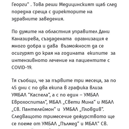
Георги“ . Това реши Медицинският щаб след
поредна среща с директорите на
здравните заведения.
По думите на областния управител Дани
Каназирева, създадената организация е
много добра и дава възможност да се
осигурят до края на годината екипите за
интензивното лечение на пациентите с
COVID-19.
Тя съобщи, че за първите три месеца, за по
45 дни с по два екипа в графика влиза
УМБАЛ “Каспела“, а с по един – УМБАЛ
Еврохоспитал“, МБАЛ „Свети Мина“ и МБАЛ
„Св. Пантелеймон“ и УМБАЛ „Пловдив“.
Следващото тримесечие дежурството ще
се поеме от УМБАЛ „Пълмед“ и МБАЛ“ Св.