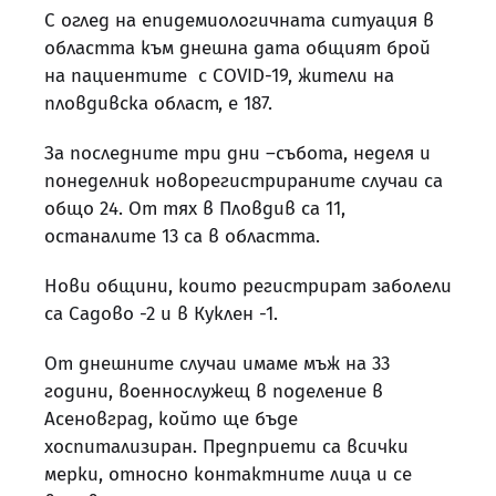
С оглед на епидемиологичната ситуация в
областта към днешна дата общият брой
на пациентите с COVID-19, жители на
пловдивска област, е 187.
За последните три дни –събота, неделя и
понеделник новорегистрираните случаи са
общо 24. От тях в Пловдив са 11,
останалите 13 са в областта.
Нови общини, които регистрират заболели
са Садово -2 и в Куклен -1.
От днешните случаи имаме мъж на 33
години, военнослужещ в поделение в
Асеновград, който ще бъде
хоспитализиран. Предприети са всички
мерки, относно контактните лица и се