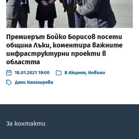
Премиерът Бойко Борисов посети
община Лъки, коментира важните
инфраструктурни проекти в
областта
18.01.2021 19:00
В
Акцент
,
Новини
Дани Каназирева
За контакти