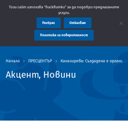
бластна администрация Пловдив препоръчва заплащането на такс
Този сайт използва "бисквитки" за да подобри предлаганите
услуги.
Разбрах
Отказвам
Политика за поверителност
Начало
ПРЕСЦЕНТЪР
Каназирева: Създадена е организ
Акцент, Новини