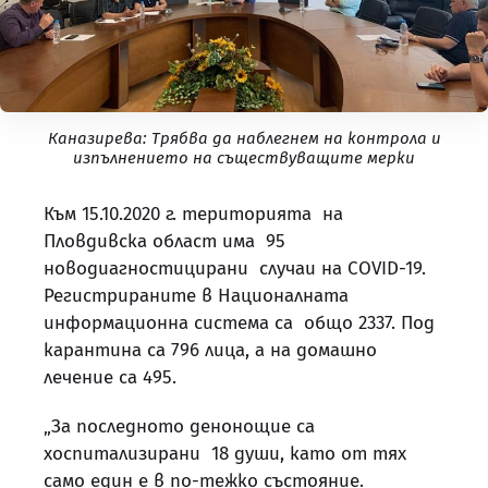
Каназирева: Трябва да наблегнем на контрола и
изпълнението на съществуващите мерки
Към 15.10.2020 г. територията на
Пловдивска област има 95
новодиагностицирани случаи на COVID-19.
Регистрираните в Националната
информационна система са общо 2337. Под
карантина са 796 лица, а на домашно
лечение са 495.
„За последното денонощие са
хоспитализирани 18 души, като от тях
само един е в по-тежко състояние.