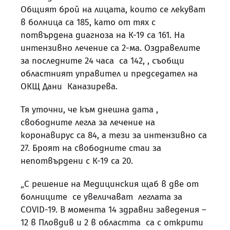
Общият брой на лицата, които се лекуват
в болница са 185, като от тях с
потвърдена диагноза на К-19 са 161. На
интензивно лечение са 2-ма. Оздравелите
за последните 24 часа са 142, , съобщи
областният управител и председател на
ОКЩ Дани Каназирева.
Тя уточни, че към днешна дата ,
свободните легла за лечение на
коронавирус са 84, а тези за интензивно са
27. Броят на свободните стаи за
непотвърдени с К-19 са 20.
„С решение на Медицинския щаб в две от
болниците се увеличават леглата за
COVID-19. В момента 14 здравни заведения –
12 в Пловдив и 2 в областта са с открити