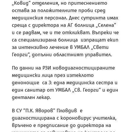
„Ковид“ отделения, но притеснението
остава за положителните проби сред
медицинския персонал. Днес сутринта имах
среща с директора на АГ болница „Селена“
и се радвам, че и те откликват. Въпреки че
са специализирана болница изпращат екип
за интензивно лечение в УМБАЛ „Свети
Георги“, допълни областният управител.
По данни на РЗИ новодиагностицираните
медицински лица през изтеклото
денонощие са 3: една медицинска сестра и
един санитар от УМБАЛ „Св. Георги“ и един
дентален лекар.
В СУ “П.К. Яворов“ Пловдив е
диагностицирана с короновирус учителка,
връчено е предписание до директора на