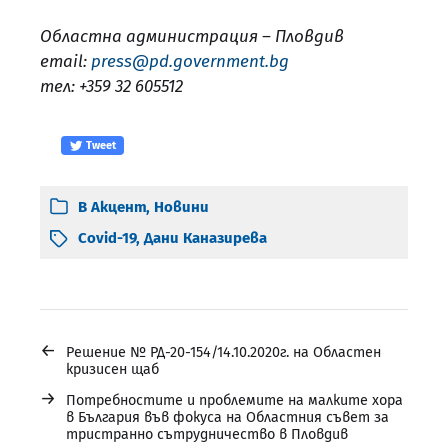
Областна администрация – Пловдив
email:
press@pd.government.bg
тел: +359 32 605512
Tweet
В
Акцент
,
Новини
Covid-19
,
Дани Каназирева
←
Решение № РД-20-154/14.10.2020г. на Областен
кризисен щаб
→
Потребностите и проблемите на малките хора
в България във фокуса на Областния съвет за
тристранно сътрудничество в Пловдив