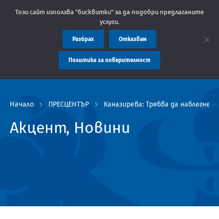
: Областна администрация Пловдив препоръчва заплащането на т
Този сайт използва "бисквитки" за да подобри предлаганите
услуги.
Разбрах
Отказвам
Политика за поверителност
Начало
ПРЕСЦЕНТЪР
Каназирева: Трябва да наблегнем
Акцент, Новини