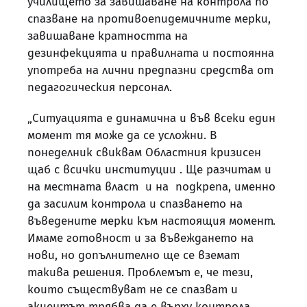
училището за завишаване на контрола по
спазване на противоепидемичните мерки,
завишаване кратността на
дезинфекцията и правилната и постоянна
употреба на лични предпазни средства от
педагогическия персонал.
„Ситуацията е динамична и във всеки един
момент тя може да се усложни. В
понеделник свиквам Областния кризисен
щаб с всички институции . Ще разчитам и
на местната власт и на подкрепа, именно
да засилим контрола и спазването на
въведените мерки към настоящия момент.
Имаме готовност и за въвеждането на
нови, но допълнително ще се вземат
такива решения. Проблемът е, че тези,
които съществуват не се спазват и
акцентът трябва да е върху контрола,