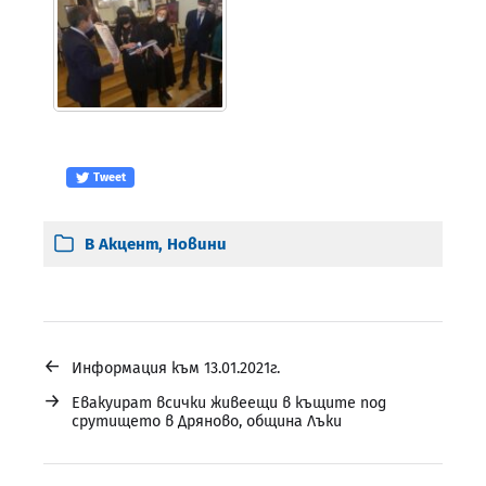
Tweet
В
Акцент
,
Новини
←
Информация към 13.01.2021г.
→
Евакуират всички живеещи в къщите под
срутището в Дряново, община Лъки