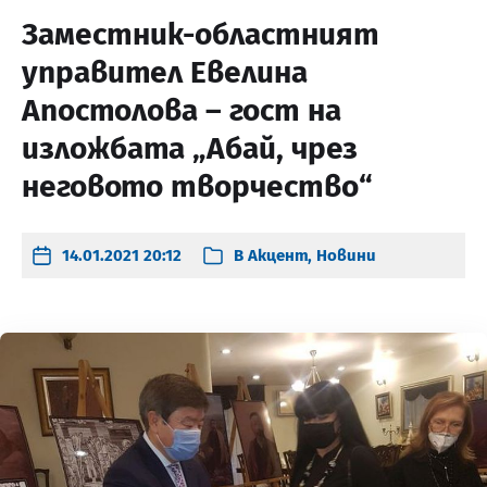
Заместник-областният
управител Евелина
Апостолова – гост на
изложбата „Абай, чрез
неговото творчество“
14.01.2021 20:12
В
Акцент
,
Новини