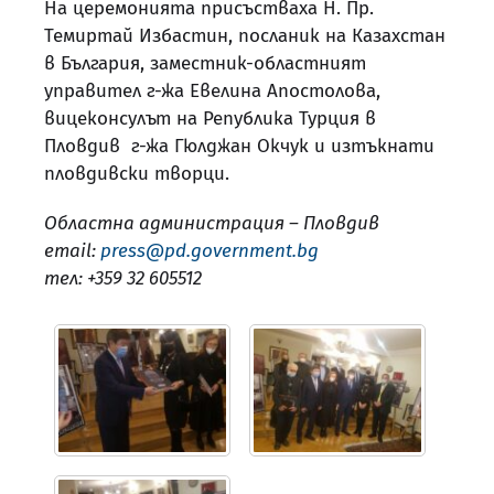
На церемонията присъстваха Н. Пр.
Темиртай Избастин, посланик на Казахстан
в България, заместник-областният
управител г-жа Евелина Апостолова,
вицеконсулът на Република Турция в
Пловдив г-жа Гюлджан Окчук и изтъкнати
пловдивски творци.
Областна администрация – Пловдив
email:
press@pd.government.bg
тел: +359 32 605512