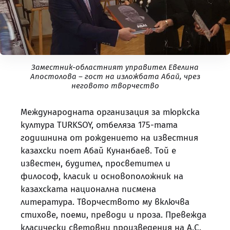
Заместник-областният управител Евелина
Апостолова – гост на изложбата Абай, чрез
неговото творчество
Международната организация за тюркска
култура TURKSOY, отбеляза 175-тата
годишнина от рождението на известния
казахски поет Абай Кунанбаев. Той е
известен, будител, просветител и
философ, класик и основоположник на
казахската национална писмена
литература. Творчеството му включва
стихове, поеми, преводи и проза. Превежда
класически световни произведения на А.С.