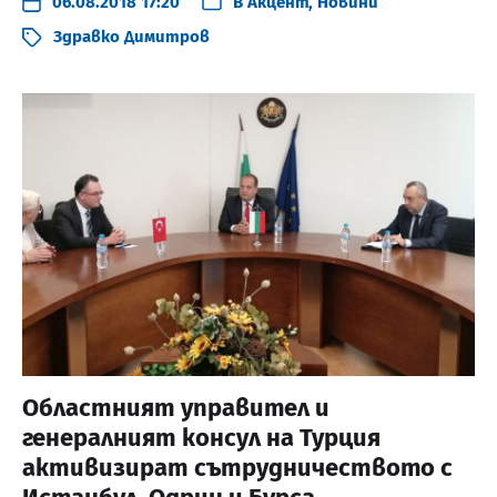
06.08.2018 17:20
В
Акцент
,
Новини
Здравко Димитров
Областният управител и
генералният консул на Турция
активизират сътрудничеството с