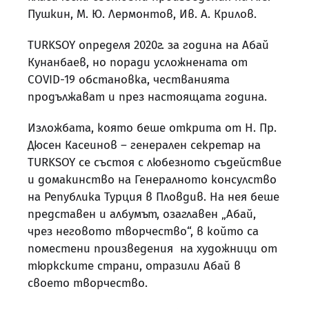
Пушкин, М. Ю. Лермонтов, Ив. А. Крилов.
TURKSOY определя 2020г. за година на Абай
Кунанбаев, но поради усложнената от
COVID-19 обстановка, честванията
продължават и през настоящата година.
Изложбата, която беше открита от Н. Пр.
Дюсен Касеинов – генерален секретар на
TURKSOY се състоя с любезното съдействие
и домакинство на Генералното консулство
на Република Турция в Пловдив. На нея беше
представен и албумът, озаглавен „Абай,
чрез неговото творчество“, в който са
поместени произведения на художници от
тюркските страни, отразили Абай в
своето творчество.