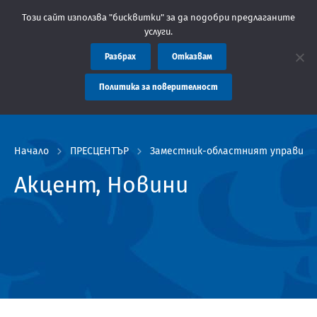
: Областна администрация Пловдив препоръчва заплащането на т
Този сайт използва "бисквитки" за да подобри предлаганите
услуги.
Разбрах
Отказвам
Политика за поверителност
Начало
ПРЕСЦЕНТЪР
Заместник-областният управител
Акцент, Новини