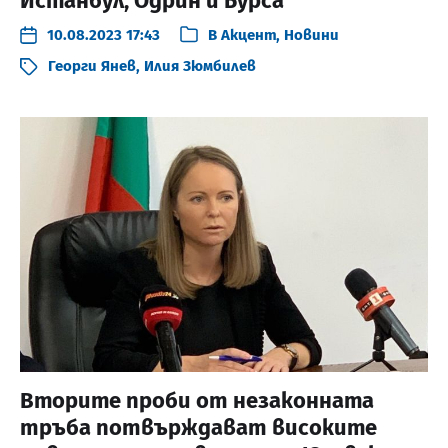
Истанбул, Одрин и Бурса
10.08.2023 17:43
В
Акцент
,
Новини
Георги Янев
,
Илия Зюмбилев
Вторите проби от незаконната
тръба потвърждават високите