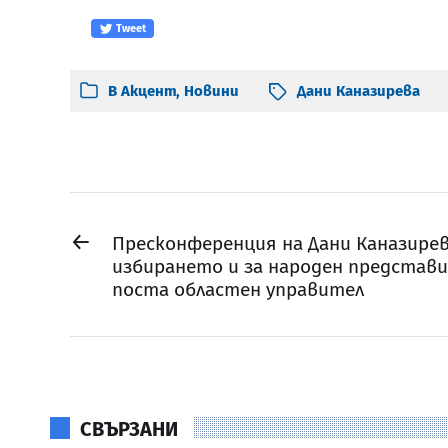
Tweet
В
Акцент
,
Новини
Дани Каназирева
←
Пресконференция на Дани Каназирев
избирането и за народен представи
поста областен управител
СВЪРЗАНИ