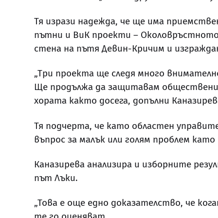
Тя изрази надежда, че ще има приемств
пътни и ВиК проекти – Околовръстното 
стена на пътя Девин-Кричим и изгражда
„Три проекта ще следя много внимателн
Ще продължа да защитавам обществения
хората както досега, допълни Каназирев
Тя подчерта, че като областен управите
въпрос за малък или голям проблем като
Каназирева анализира и изборните резу
път Лъки.
„Това е още едно доказателство, че ког
те го оценяват.