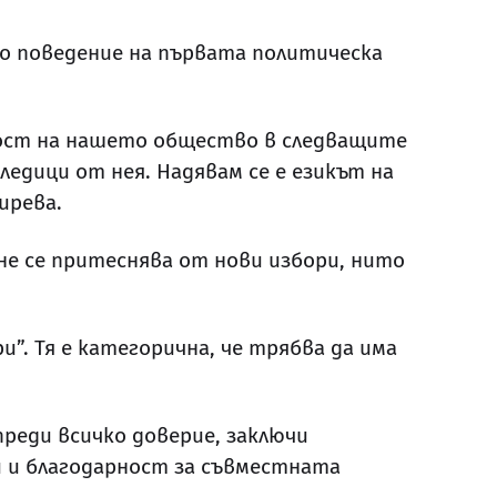
о поведение на първата политическа
ност на нашето общество в следващите
ледици от нея. Надявам се е езикът на
зирева.
не се притеснява от нови избори, нито
и”. Тя е категорична, че трябва да има
реди всичко доверие, заключи
и и благодарност за съвместната