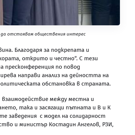
жа да отстоявам обществения интерес
вина. Благодаря за подкрепата и
 хората, открито и честно“. С тези
на пресконференция по повод
зирева направи анализ на дейността на
 политическата обстановка в страната.
о взаимодействие между местна и
нето, така и засягащи пътната и В и К
те заведения с модел на солидарност
ство и министър Костадин Ангелов, РЗИ,