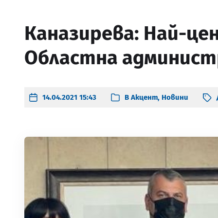
Каназирева: Най-цен
Областна админист
14.04.2021 15:43
В
Акцент
,
Новини