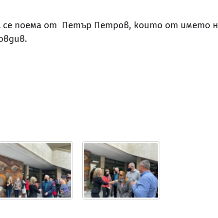
 се поема от Петър Петров, които от името н
овдив.