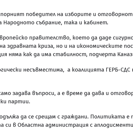
зспорният победител на изборите и отговорнот
а Народното събрание, така и кабинет.
европейско правителство, което да даде сигур
на здравната криза, но и на икономическите пос
ия няма как да има стабилност, подчерта Кана
огически несъвместима, а коалицията ГЕРБ-СДС 
мо задава въпроси, а е време да дава и отговор
ки партии.
дължа да се срещам с граждани. Политиката е п
па си в Областна администрация с аплодисмент