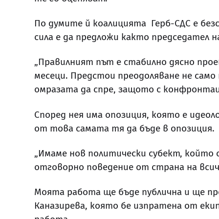
По думите й коалицията Герб-СДС е бе
сила е да предложи както председател н
„Правилният път е стабилно дясно про
месеци. Предстои преодоляване не само 
омразата да спре, защото с конфронтац
Според нея има опозиция, която е идеол
от това самата тя да бъде в опозиция.
„Имаме нов политически субект, който са
отговорно поведение от страна на всич
Моята работа ще бъде публична и ще про
Каназирева, която бе изпратена от еки