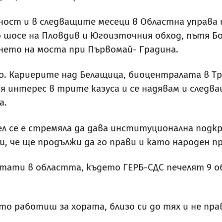
еност и в следващите месеци в Областна управ
шосе на Пловдив и Югоизточния обход, пътя Б
нето на моста при Първомай- Градина.
о. Кариерите над Белащица, биоцентралата в Тр
 интерес в трите казуса и се надявам и следв
а.
л се е стремяла да дава институционална подкр
 и, че ще продължи да го прави и като народен 
лтати в областта, където ГЕРБ-СДС печелят 9 о
ато работиш за хората, близо си до тях и не п