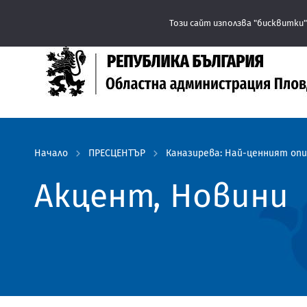
Този сайт използва "бисквитки"
Начало
ПРЕСЦЕНТЪР
Каназирева: Най-ценният опи
Акцент, Новини