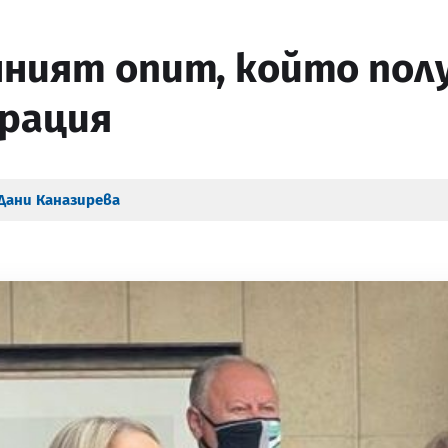
ният опит, който получ
рация
Дани Каназирева