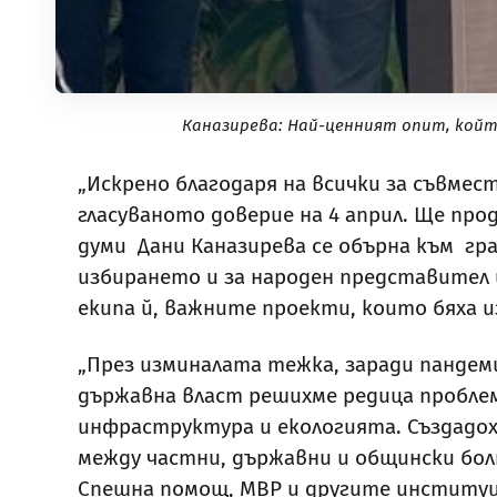
Каназирева: Най-ценният опит, койт
„Искрено благодаря на всички за съвмес
гласуваното доверие на 4 април. Ще про
думи Дани Каназирева се обърна към гр
избирането и за народен представител 
екипа й, важните проекти, които бяха 
„През изминалата тежка, заради пандем
държавна власт решихме редица проблем
инфраструктура и екологията. Създадо
между частни, държавни и общински бол
Спешна помощ, МВР и другите институци