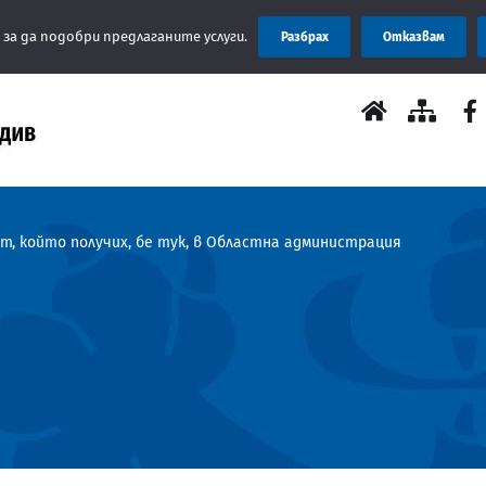
Съобще
 за да подобри предлаганите услуги.
Разбрах
Отказвам
т, който получих, бе тук, в Областна администрация