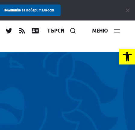
ние: Областна администрация Пловдив препоръчва заплащането н
Политика за поверителност
ТЪРСИ
МЕНЮ
Open toolbar