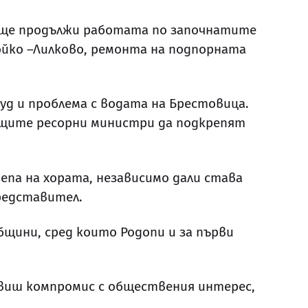
а ще продължи работата по започнатите
ойко –Лилково, ремонта на подпорната
уд и проблема с водата на Брестовица.
ащите ресорни министри да подкрепят
епа на хората, независимо дали става
представител.
бщини, сред които Родопи и за първи
равиш компромис с обществения интерес,