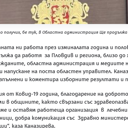
о получих, бе тук, в Областна администрация Ще продъл
тната ни работа през изминалата година и поло
дължа да работя за Пловдив и региона, близо до
ажданите, областна администрация и медиите 
и напускане на поста областен управител. Кана
изпълнени и коментира изборните резултати и
ия от Ковид-19 година, благодарение на доброт
и в общините, както свързани със здравеопазва
хме и оставям работеща организация в лечебни
ници, добра комуникация със Здравно министер
и“, каза Каназирева.