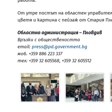
работа.
От утре постът на областен управител
цветя и картина с пейзаж от Стария Пл
Областна администрация – Пловдив
Връзки с обществеността
email:
press@pd.government.bg
моб. +359 886 223 337
тел: +359 32 605568
,
+359 32 605512