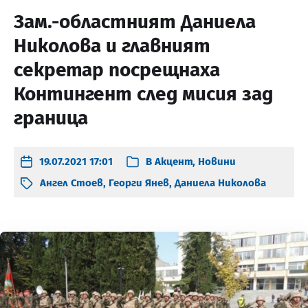
Зам.-областният Даниела
Николова и главният
секретар посрещнаха
Контингент след мисия зад
граница
19.07.2021 17:01
В
Акцент
,
Новини
Ангел Стоев
,
Георги Янев
,
Даниела Николова