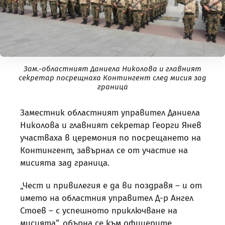
Зам.-областният Даниела Николова и главният
секретар посрещнаха Контингент след мисия зад
граница
Заместник областният управител Даниела
Николова и главният секретар Георги Янев
участваха в церемония по посрещането на
Контингент, завърнал се от участие на
мисията зад граница.
„Чест и привилегия е да ви поздравя – и от
името на областния управител Д-р Ангел
Стоев – с успешното приключване на
мисията“, обърна се към офицерите,