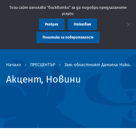
ие: Областна администрация Пловдив препоръчва заплащането на
Този сайт използва "бисквитки" за да подобри предлаганите
услуги.
Разбрах
Отказвам
Политика за поверителност
Начало
ПРЕСЦЕНТЪР
Зам.-областният Даниела Николов
Акцент, Новини