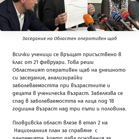
Заседание на Областен оперативен щаб
Всички ученици се връщат присъствено в
клас от 21 февруари. Това реши
Областният оперативен щаб на днешното
си заседание, анализирайки
заболеваемостта при възрастните и
децата в ученическа възраст. Забелязва се
спад в заболеваемостта на лица под 18
годишна възраст над три пъти и половина.
Пловдивска област влезе в етап 2 на
Националния план за справяне с
пандемията, което дава основания за