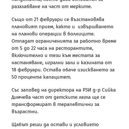
разхлабване на част от мерките.
Също от 21 февруари се възстановява
плановият прием, както и извършването
на планови операции в болниците.
Отпадат ограниченията за работно време
от 5 до 22 часа на ресторантите,
включително и тези към местата за
настаняване, игрални зали и казината от
18 февруари. Остава обаче изискването за
50 процента капацитет.
Със заповед на директора на РЗИ д-р Сийка
Димчева част от детските легла ще се
трансформират в терапевтични за
възрастни.
Щабът реши да остави и условието