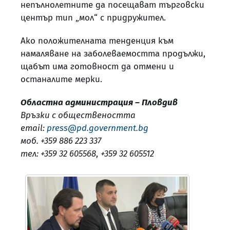
непълнолетните да посещават търговски
център тип „мол“ с придружител.
Ако положителната тенденция към
намаляване на заболеваемостта продължи,
щабът има готовност да отмени и
останалите мерки.
Областна администрация – Пловдив
Връзки с обществеността
email:
press@pd.government.bg
моб. +359 886 223 337
тел: +359 32 605568
,
+359 32 605512