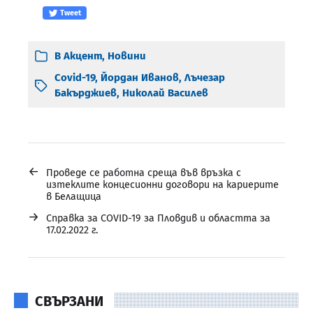
Tweet
В
Акцент
,
Новини
Covid-19
,
Йордан Иванов
,
Лъчезар
Бакърджиев
,
Николай Василев
←
Проведе се работна среща във връзка с
изтеклите концесионни договори на кариерите
в Белащица
→
Справка за COVID-19 за Пловдив и областта за
17.02.2022 г.
СВЪРЗАНИ