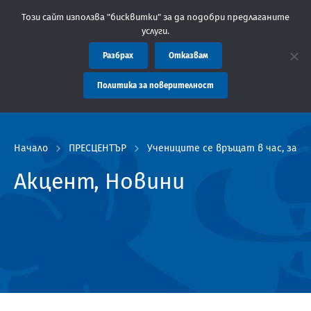
ние: Областна администрация Пловдив препоръчва заплащането н
Този сайт използва "бисквитки" за да подобри предлаганите
услуги.
Разбрах
Отказвам
Политика за поверителност
Начало
ПРЕСЦЕНТЪР
Учениците се връщат в час, зав
Акцент, Новини