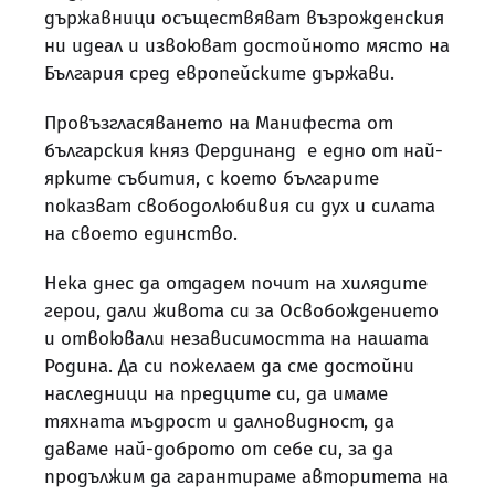
държавници осъществяват възрожденския
ни идеал и извоюват достойното място на
България сред европейските държави.
Провъзгласяването на Манифеста от
българския княз Фердинанд е едно от най-
ярките събития, с което българите
показват свободолюбивия си дух и силата
на своето единство.
Нека днес да отдадем почит на хилядите
герои, дали живота си за Освобождението
и отвоювали независимостта на нашата
Родина. Да си пожелаем да сме достойни
наследници на предците си, да имаме
тяхната мъдрост и далновидност, да
даваме най-доброто от себе си, за да
продължим да гарантираме авторитета на