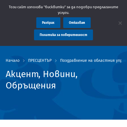
ъобщение: Областна администрация Пловдив препоръчва заплащан
Този сайт използва "бисквитки" за да подобри предлаганите
услуги.
Разбрах
Отказвам
Политика за поверителност
Начало
ПРЕСЦЕНТЪР
Поздравление на областния управ
Акцент, Новини,
Обръщения