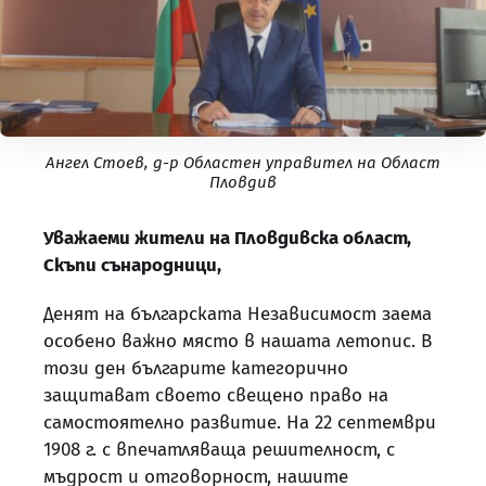
Ангел Стоев, д-р Областен управител на Област
Пловдив
Уважаеми жители на Пловдивска област,
Скъпи сънародници,
Денят на българската Независимост заема
особено важно място в нашата летопис. В
този ден българите категорично
защитават своето свещено право на
самостоятелно развитие. На 22 септември
1908 г. с впечатляваща решителност, с
мъдрост и отговорност, нашите