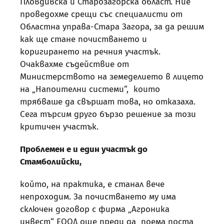
Пловдивска и Старозагорска област. Ние
проведохме срещи със специалисти от
Областна управа-Стара Загора, за да решим
как ще стане почистването и
коригирането на речния участък.
Очаквахме съдействие от
Министерството на земеделието в лицето
на „Напоителни системи“, които
трябваше да свършат това, но отказаха.
Сега търсим друго бързо решение за този
критичен участък.
Проблемен е и един участък до
Стамболийски,
който, на практика, е станал вече
непроходим. За почистването му има
сключен договор с фирма „Агроника
инвест“ ЕООД още преди да поема поста