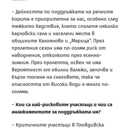
– Дейността по поддръжката на речните
корита е приоритетна за нас, особено след
тежкото бедствие, което сполетя няколко
карловски села и населени места в
общините Калояново и „Марица“. През
пролетния сезон има по-голям риск от
наводнения, отколкото през есенно-
зимния. През пролетта, освен че има
вероятност от обилни валежи, започва и
бързо топене на снеговете, така че
опасността от високи води е много по-
голяма.
–
Кои са най-рисковите участъци и чии са
ангажиментите за поддръжката им?
– Критичните участъци в Пловдивска