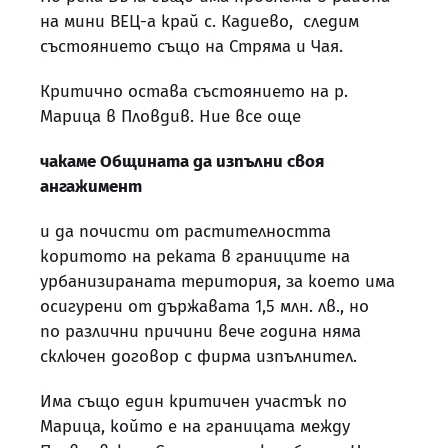
на мини ВЕЦ-а край с. Кадиево, следим
състоянието също на Стряма и Чая.
Критично остава състоянието на р.
Марица в Пловдив. Ние все още
чакаме Общината да изпълни своя
ангажимент
и да почисти от растителността
коритото на реката в границите на
урбанизираната територия, за което има
осигурени от държавата 1,5 млн. лв., но
по различни причини вече година няма
сключен договор с фирма изпълнител.
Има също един критичен участък по
Марица, който е на границата между