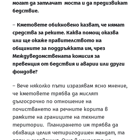
могат да затлачат моста и да предизвикат
бедствие.
–
Кметовете обикновено казват, че нямат
средства за реките. Каква помощ оказва
или ще окаже правителството на
общините за поддръжката им, чрез
Междуведомствената комисия за
превенция от бедствия и аварии или други
фондове?
– Вече няколко пъти изразявам ясно мнение,
че кметовете трябва да мислят
дългосрочно по отношение на
почистването на речните корита в
рамките на границите на техните
територии. Планирането им трябва да
обхваща целия четиригодишен мандат, та