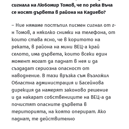
сигнала на Любомир Томов, че по река Въча
се носят дървета в района на Кадиево?
– Ние нямаме постъпил писмен сигнал от г-
н Томов, а няколко снимки на телефона, от
които става ясно, че в коритото на
реката, в района на мини ВЕЦ-а край
селото, има дървета, които всеки един
момент могат да паднат в нея и да
създадат сериозна опасност от
наводнение. В тази връзка съм възложил
Областна администрация и Басейнова
дирекция да намерят законово решение
и да накарат собствениците на ВЕЦ-а да
почистят опасните дървета в
територията, на която оперират. Ако
паднат, те действително