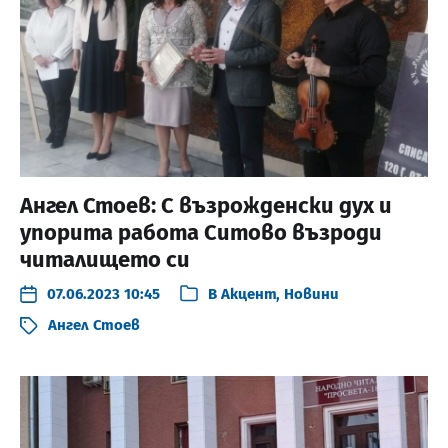
Ангел Стоев: С възрожденски дух и
упорита работа Ситово възроди
читалището си
07.06.2023 10:45
В
Акцент
,
Новини
Ангел Стоев