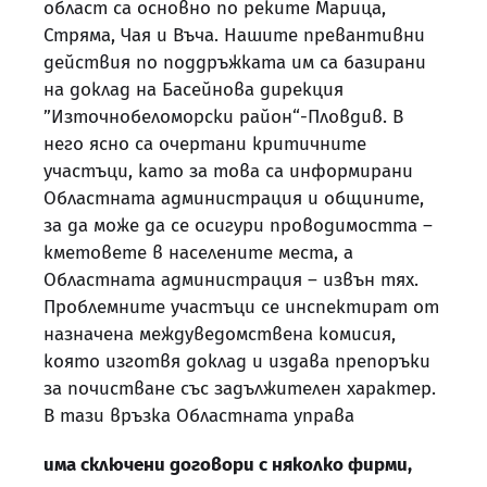
област са основно по реките Марица,
Стряма, Чая и Въча. Нашите превантивни
действия по поддръжката им са базирани
на доклад на Басейнова дирекция
”Източнобеломорски район“-Пловдив. В
него ясно са очертани критичните
участъци, като за това са информирани
Областната администрация и общините,
за да може да се осигури проводимостта –
кметовете в населените места, а
Областната администрация – извън тях.
Проблемните участъци се инспектират от
назначена междуведомствена комисия,
която изготвя доклад и издава препоръки
за почистване със задължителен характер.
В тази връзка Областната управа
има сключени договори с няколко фирми,