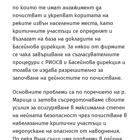
по които те имат ангажимент да
почистват и укрепват коритата на
реките извън населените места, като
критичните участъци се определят и
възлагат на база на докладите на
Басейнова дирекция. За някои от фирмите
се чака завършване на съгласувателните
процедури с РИОСВ и Басейнова дирекция и
тогава се издава разрешително за
започване на дейностите по почистване.
Основните проблеми са по поречието на р.
Марица и затова съсредоточаваме своите
усилия за осигуряване в максимална степен
на нейната безопасност чрез почистване в
набелязаните критични участъци и
недопускане на опасност от наводнения.
По река Въча също има проблеми в района