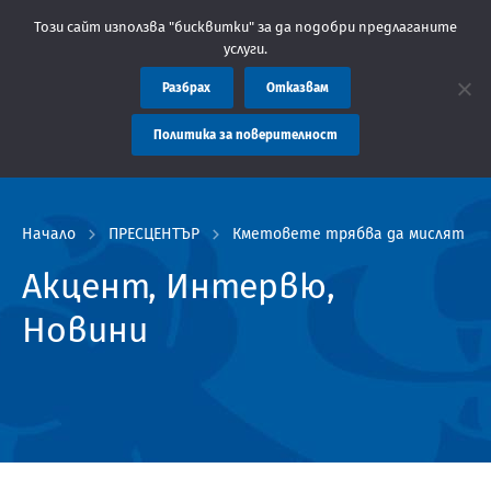
Областна администрация Пловдив препоръчва заплащането на так
Този сайт използва "бисквитки" за да подобри предлаганите
услуги.
Разбрах
Отказвам
Политика за поверителност
Начало
ПРЕСЦЕНТЪР
Кметовете трябва да мислят дъл
Акцент, Интервю,
Новини