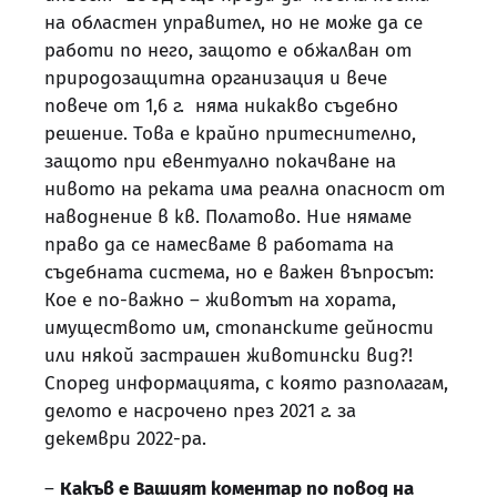
на областен управител, но не може да се
работи по него, защото е обжалван от
природозащитна организация и вече
повече от 1,6 г. няма никакво съдебно
решение. Това е крайно притеснително,
защото при евентуално покачване на
нивото на реката има реална опасност от
наводнение в кв. Полатово. Ние нямаме
право да се намесваме в работата на
съдебната система, но е важен въпросът:
Кое е по-важно – животът на хората,
имуществото им, стопанските дейности
или някой застрашен животински вид?!
Според информацията, с която разполагам,
делото е насрочено през 2021 г. за
декември 2022-ра.
–
Какъв е Вашият коментар по повод на