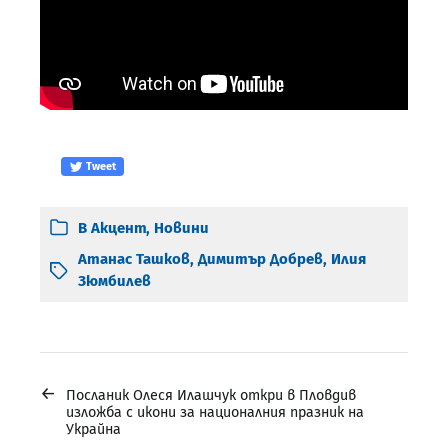
Tweet
В
Акцент
,
Новини
Атанас Ташков
,
Димитър Добрев
,
Илия
Зюмбилев
←
Посланик Олеся Илашчук откри в Пловдив
изложба с икони за националния празник на
Украйна