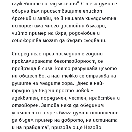
служебните си задължения“. С тези думи се
обърна към присъстващите епископ
Арсений и заяви, че в нашата хилядолетна
история има много достойни българи,
чийто пример на вяра, родолюбие и
себежертва могат да бъдат следвани.
Според него през последните години
прокламираната безотговорност, се
превръща в сила, която разрушава цялото
ни общество, а най-тежко се отразява на
душите на младите хора. „Днес е най-
трудно да бъдеш просто човек –
адекватен, порядъчен, честен, нравствен и
отговорен. Затова нека да обединим
усилията си и чрез блага дума и отношение,
да бъдем пример на доброто, на истината
и на правдата“, призова още Негово