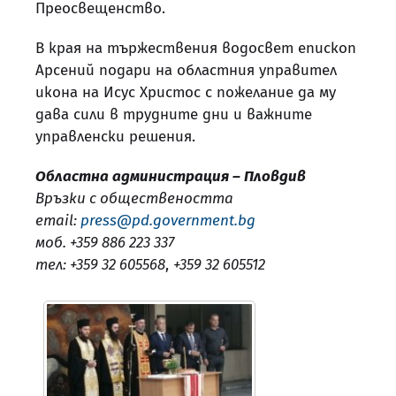
Преосвещенство.
В края на тържествения водосвет епископ
Арсений подари на областния управител
икона на Исус Христос с пожелание да му
дава сили в трудните дни и важните
управленски решения.
Областна администрация – Пловдив
Връзки с обществеността
email:
press@pd.government.bg
моб. +359 886 223 337
тел: +359 32 605568
,
+359 32 605512