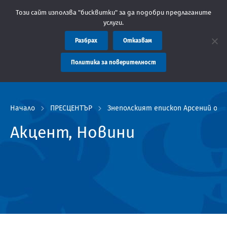
на администрация Пловдив препоръчва заплащането на такси за 
Този сайт използва "бисквитки" за да подобри предлаганите
услуги.
Разбрах
Отказвам
Политика за поверителност
Начало
ПРЕСЦЕНТЪР
Знеполският епископ Арсений ос
Акцент, Новини