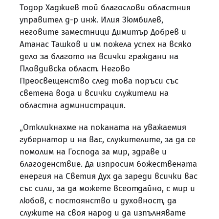
Тодор Хаджиев той благослови областния
управител д-р инж. Илия Зюмбилев,
неговите заместници Димитър Добрев и
Атанас Ташков и им пожела успех на всяко
дело за благото на всички граждани на
Пловдивска област. Негово
Преосвещенство след това поръси със
светена вода и всички служители на
областна администрация.
„Откликнахме на поканата на уважаемия
губернатор и на вас, служителите, за да се
помолим на Господа за мир, здраве и
благоденствие. Да изпросим божествената
енергия на Светия Дух да зареди всички вас
със сили, за да можете всеотдайно, с мир и
любов, с постоянство и духовност, да
служите на своя народ и да изпълнявате