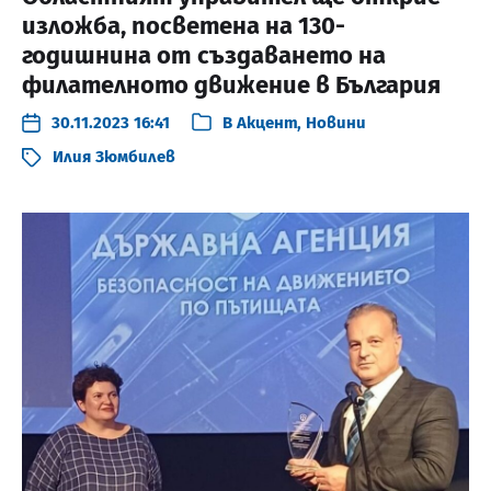
изложба, посветена на 130-
годишнина от създаването на
филателното движение в България
30.11.2023 16:41
В
Акцент
,
Новини
Илия Зюмбилев