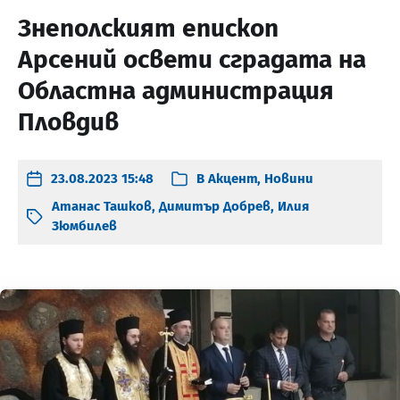
Знеполският епископ
Арсений освети сградата на
Областна администрация
Пловдив
23.08.2023 15:48
В
Акцент
,
Новини
Атанас Ташков
,
Димитър Добрев
,
Илия
Зюмбилев