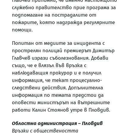
Главчев припомни, че именно настоящото
служебно правителство прие програма за
подпомагане на пострадалите от
пожарите, която надгражда регулярните
помощи.
Попитан от медиите за инцидента с
прострелян полицай премиерът Димитър
Главчев изрази съболезнования. Добави
също, че е влязъл във връзка с
наблюдаващия прокурор и е получил
информация, че текат процесуално-
следствени действия. Допълнителна
информация по темата предстои да
оповести министърът на вътрешните
работи Калин Стоянов утре в Пловдив.
Областна администрация – Пловдив
Връзки с обществеността