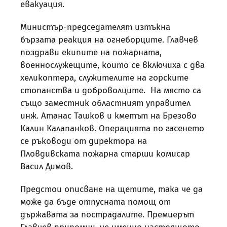
евакуация.
Министър-председателят изтъкна
бързата реакция на огнеборците. Главчев
поздрави екипите на пожарната,
военнослужещите, които се включиха с два
хеликоптера, служителите на горските
стопанства и доброволците. На място са
също заместник областният управител
инж. Атанас Ташков и кметът на Брезово
Калин Калапанков. Операцията по гасенето
се ръководи от директора на
Пловдивската пожарна старши комисар
Васил Димов.
Предстои описване на щетите, така че да
може да бъде отпусната помощ от
държавата за пострадалите. Премиерът