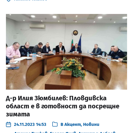
Д-р Илия Зюмбилев: Пловдивска
област е в готовност да посрещне
зимата
24.11.2023 14:53
В
Акцент
,
Новини