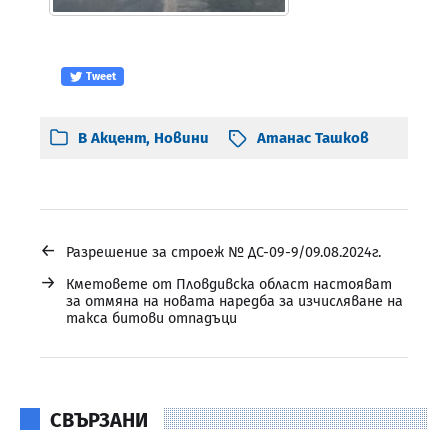
Tweet
В
Акцент
,
Новини
Атанас Ташков
←
Разрешение за строеж № ДС-09-9/09.08.2024г.
→
Кметовете от Пловдивска област настояват
за отмяна на новата наредба за изчисляване на
такса битови отпадъци
СВЪРЗАНИ