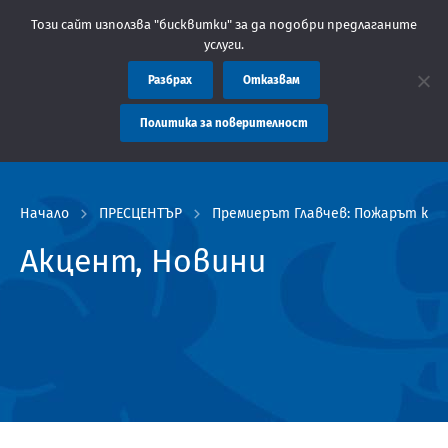
ластна администрация Пловдив препоръчва заплащането на такси
Този сайт използва "бисквитки" за да подобри предлаганите
услуги.
Разбрах
Отказвам
Политика за поверителност
Начало
ПРЕСЦЕНТЪР
Премиерът Главчев: Пожарът край
Акцент, Новини