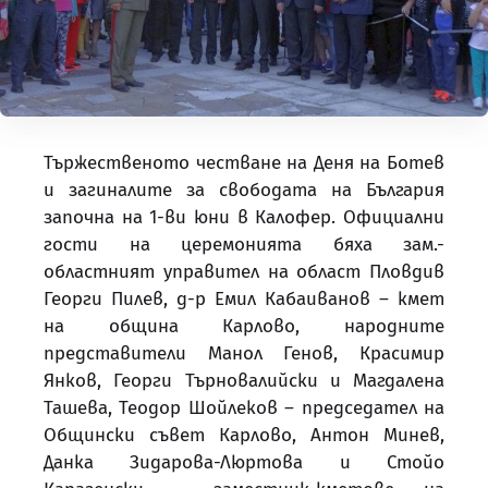
Тържественото честване на Деня на Ботев
и загиналите за свободата на България
започна на 1-ви юни в Калофер. Официални
гости на церемонията бяха зам.-
областният управител на област Пловдив
Георги Пилев, д-р Емил Кабаиванов – кмет
на община Карлово, народните
представители Манол Генов, Красимир
Янков, Георги Търновалийски и Магдалена
Ташева, Теодор Шойлеков – председател на
Общински съвет Карлово, Антон Минев,
Данка Зидарова-Люртова и Стойо