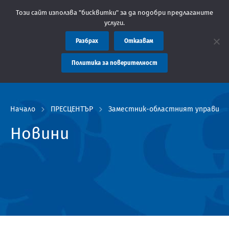
 Областна администрация Пловдив препоръчва заплащането на та
Този сайт използва "бисквитки" за да подобри предлаганите
услуги.
Разбрах
Отказвам
Политика за поверителност
Начало
ПРЕСЦЕНТЪР
Заместник-областният управител 
Новини