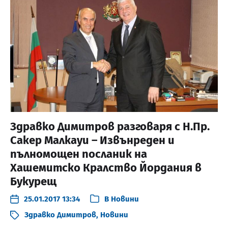
Здравко Димитров разговаря с Н.Пр.
Сакер Малкауи – Извънреден и
пълномощен посланик на
Хашемитско Кралство Йордания в
Букурещ
25.01.2017 13:34
В
Новини
Здравко Димитров
,
Новини