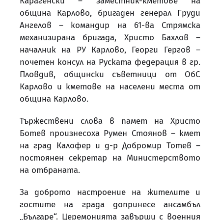
Карагенски – заместник-кметове на
община Карлово, бригаден генерал Груди
Ангелов – командир на 61-ва Стрямска
механизирана бригада, Христо Бахлов –
началник на РУ Карлово, Георги Гергов –
почетен консул на Руската федерация в гр.
Пловдив, общински съветници от ОбС
Карлово и кметове на населени места от
община Карлово.
Тържествени слова в памет на Христо
Ботев произнесоха Румен Стоянов – кмет
на град Калофер и д-р Добромир Тотев –
постоянен секретар на Министерството
на отбраната.
За доброто настроение на жителите и
гостите на града допринесе ансамбъл
„Българе“. Церемонията завърши с военния