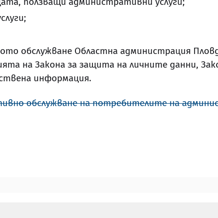
цата, ползващи административни услуги;
слуги;
то обслужване Областна администрация Пловди
ията на Закона за защита на личните данни, За
ествена информация.
ивно обслужване на потребителите на админис