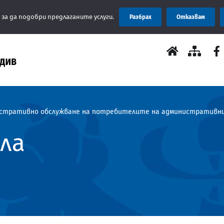
Съобщение: Областна а
 за да подобри предлаганите услуги.
Разбрах
Отказвам
стративно обслужване на потребителите на административни 
ла