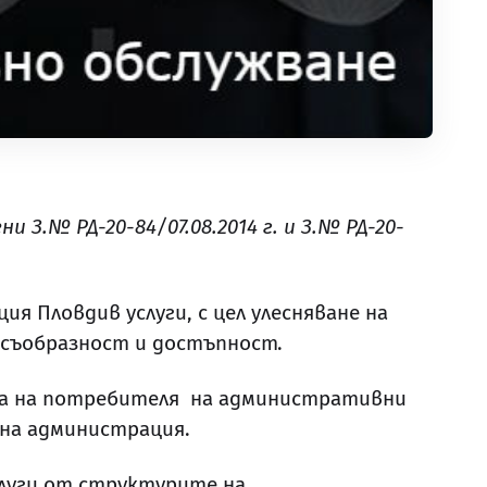
 З.№ РД-20-84/07.08.2014 г. и З.№ РД-20-
 Пловдив услуги, с цел улесняване на
осъобразност и достъпност.
та на потребителя на административни
тна администрация.
луги от структурите на