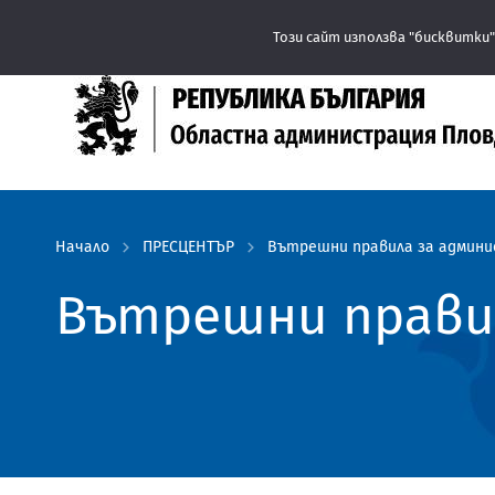
Този сайт използва "бисквитки"
Начало
ПРЕСЦЕНТЪР
Вътрешни правила за админи
Вътрешни прави