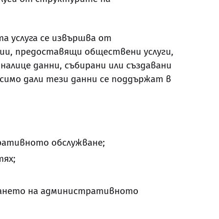
а услуга се извършва от
ии, предоставящи обществени услуги,
налице данни, събирани или създавани
имо дали тези данни се поддържат в
ративното обслужване;
тях;
яването на административното