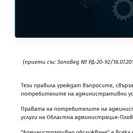
(приети със Заповед № РД-20-92/18.07.20
Тези правила уреждат въпросите, свърза
потребителите на административни усл
Правата на потребителите на админист
услуги на Областна администрация-Плов
“Административно обслужване“ е всяка