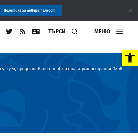
дминистрация Пловдив препоръчва заплащането на такси за услу
Политика за поверителност
ТЪРСИ
МЕНЮ
Open toolbar
услуги, предоставяни от областна администрация Пловдив – 