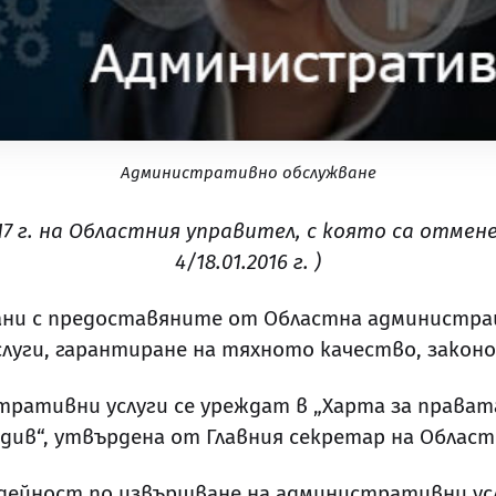
Административно обслужване
17 г. на Областния управител, с която са отменени
4/18.01.2016 г. )
ни с предоставяните от Областна администрация
уги, гарантиране на тяхното качество, закон
ративни услуги се уреждат в „Харта за права
див“, утвърдена от Главния секретар на Облас
 дейност по извършване на административни ус