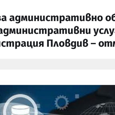
за административно об
административни услу
истрация Пловдив – от