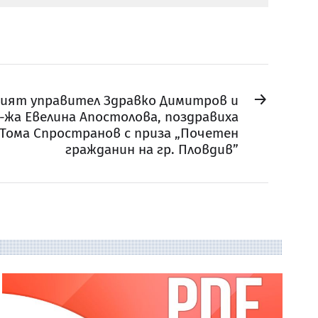
→
ият управител Здравко Димитров и
-жа Евелина Апостолова, поздравиха
 Тома Спространов с приза „Почетен
гражданин на гр. Пловдив”