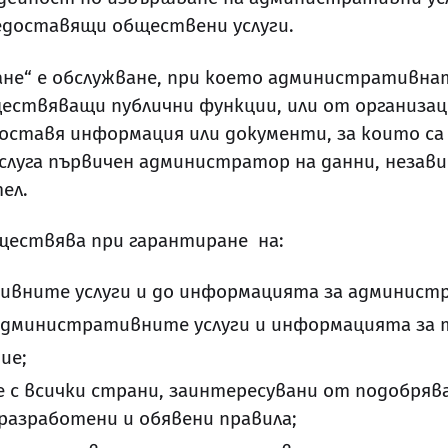
едоставящи обществени услуги.
не“ e обслужване, при което административнат
ествяващи публични функции, или от организац
оставя информация или документи, за които са 
уга първичен администратор на данни, независ
ел.
ществява при гарантиране на:
ивните услуги и до информацията за админист
административните услуги и информацията за 
ие;
е с всички страни, заинтересувани от подобр
разработени и обявени правила;