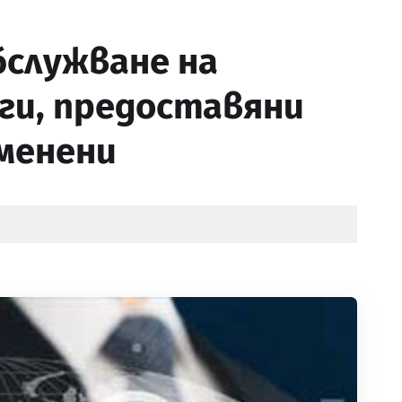
служване на
ги, предоставяни
менени