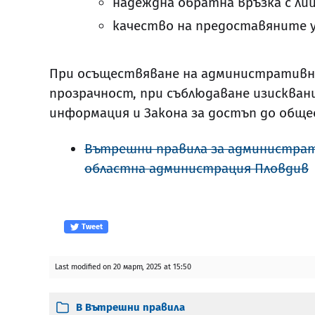
надеждна обратна връзка с ли
качество на предоставяните у
При осъществяване на административно
прозрачност, при съблюдаване изискван
информация и Закона за достъп до общ
Вътрешни правила за администрат
областна администрация Пловдив
Tweet
Last modified on 20 март, 2025 at 15:50
В
Вътрешни правила