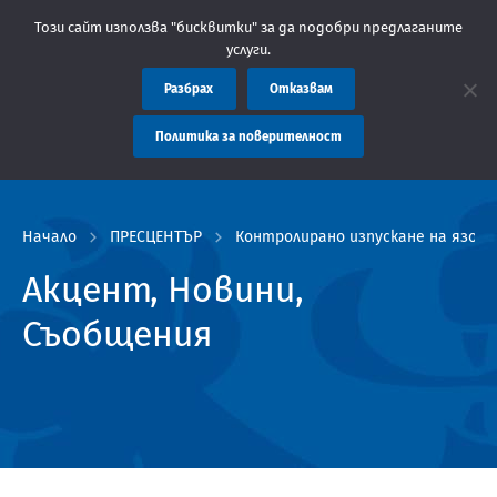
ие: Областна администрация Пловдив препоръчва заплащането на
Този сайт използва "бисквитки" за да подобри предлаганите
услуги.
Разбрах
Отказвам
Политика за поверителност
Начало
ПРЕСЦЕНТЪР
Контролирано изпускане на язови
Акцент, Новини,
Съобщения