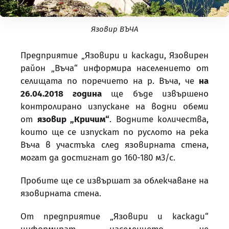
Язовир ВЪЧА
Предприятие „Язовири и каскади, Язовирен
район „Въча“ информира населението от
селищата по поречието на р. Въча, че
на
26.04.2018 година
ще бъде извършено
контролирано изпускане на водни обеми
от
язовир „Кричим“
. Водните количества,
които ще се изпускат по руслото на река
Въча в участъка след язовирната стена,
могат да достигнат до 160-180 м3/с.
Пробите ще се извършат за облекчаване на
язовирната стена.
От предприятие „Язовири и каскади“