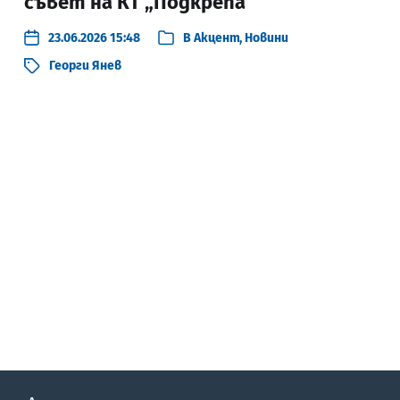
съвет на КТ „Подкрепа“
23.06.2026 15:48
В
Акцент
,
Новини
Георги Янев