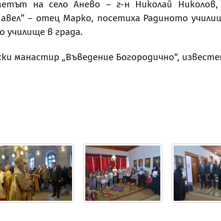
кметът на село Анево – г-н Николай Николов
Павел” – отец Марко, посетиха Радиното учили
 училище в града.
ски манастир „Въведение Богородично“, известе