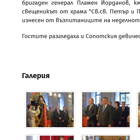
бригаден генерал Пламен Йорданов, 
свещеникът от храма “Св.св. Петър и 
изнесен от възпитаниците на неделното
Гостите разгледаха и Сопотския девиче
Галерия