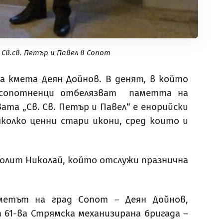
в.св. Петър и Павел в Сопот
а кмета Деян Дойнов. В денят, в който
, сопотненци отбелязват паметта на
ата „Св. Св. Петър и Павел“ е енорийски
яколко ценни стари икони, сред които и
олит Николай, който отслужи празнична
кметът на град Сопот – Деян Дойнов,
 61-ва Стрямска механизирана бригада –