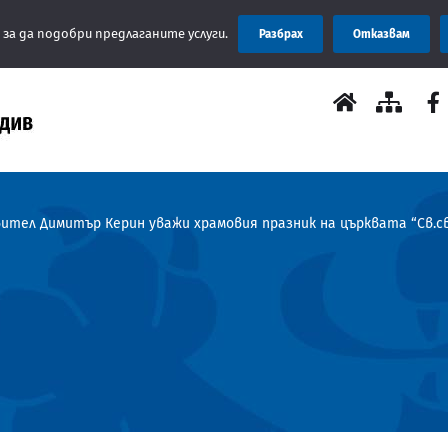
Съобщение
 за да подобри предлаганите услуги.
Разбрах
Отказвам
тел Димитър Керин уважи храмовия празник на църквата “Св.св