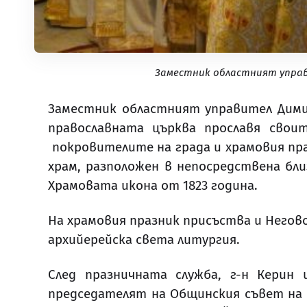
Заместник областният управ
Заместник областният управител Димит
православната църква прославя сво
покровителите на града и храмовия праз
храм, разположен в непосредствена бли
Храмовата икона от 1823 година.
На храмовия празник присъства и Него
архийерейска света литургия.
След празничната служба, г-н Керин
председателят на Общинския съвет на С