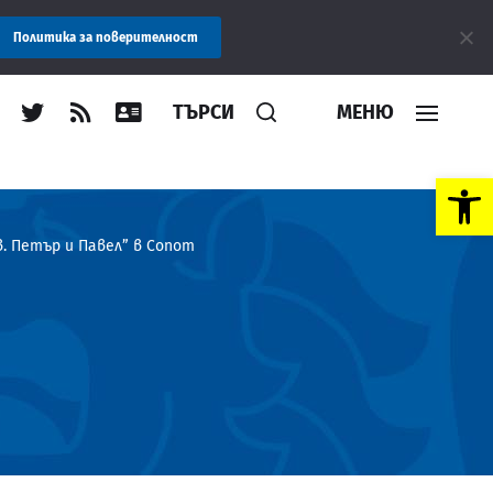
: Областна администрация Пловдив препоръчва заплащането на т
Политика за поверителност
ТЪРСИ
МЕНЮ
Open toolbar
. Петър и Павел” в Сопот