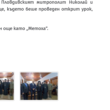
, Пловдивският митрополит Николай и
ще, където беше проведен открит урок,
н още като „Метоха“.