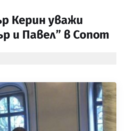
р Керин уважи
ър и Павел” в Сопот