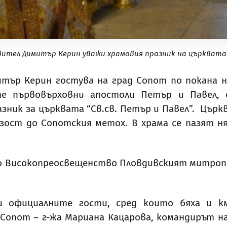
ител Димитър Керин уважи храмовия празник на църквата С
ър Керин гостува на град Сопот по покана н
ите първовърховни апостоли Петър и Павел
ник за църквата “Св.св. Петър и Павел”. Църкв
зост до Сопотския метох. В храма се пазят н
во Високопреосвещенство Пловдивският митроп
 и официалните гости, сред които бяха и 
опот – г-жа Мариана Кацарова, командирът на