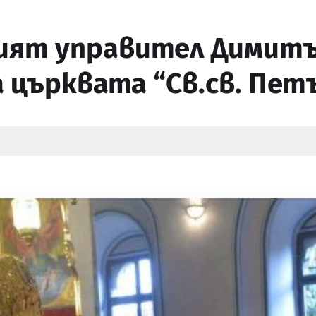
ият управител Димитъ
 църквата “Св.св. Пет