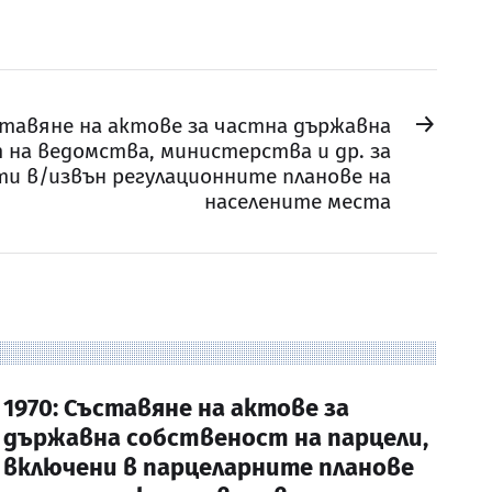
→
ъставяне на актове за частна държавна
 на ведомства, министерства и др. за
и в/извън регулационните планове на
населените места
1970: Съставяне на актове за
държавна собственост на парцели,
включени в парцеларните планове