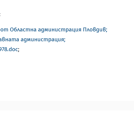
:
и от Областна администрация Пловдив;
авната администрация;
978.doc
;