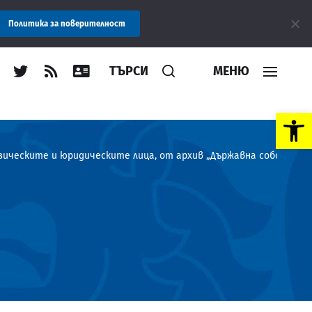
Съобщение: Областна администрация Пловдив препор
Политика за поверителност
ТЪРСИ
МЕНЮ
Open toolbar
физическите и юридическите лица, от архив „Държавна собствен