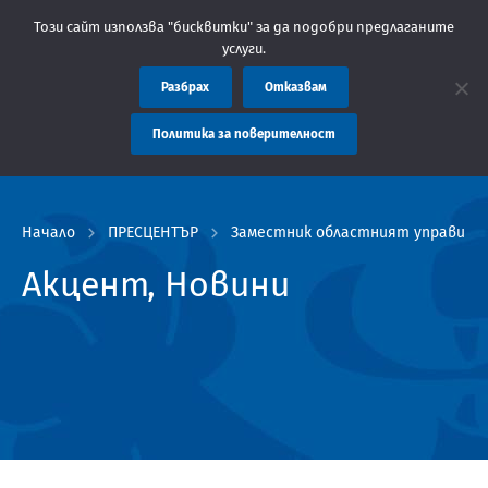
ние: Областна администрация Пловдив препоръчва заплащането н
Този сайт използва "бисквитки" за да подобри предлаганите
услуги.
Разбрах
Отказвам
Политика за поверителност
Начало
ПРЕСЦЕНТЪР
Заместник областният управител
Акцент, Новини