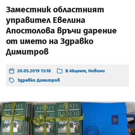
Заместник областният
управител Евелина
Апостолова връчи дарение
от името на Здравко
Димитров
20.05.2019 13:18
В
Акцент
,
Новини
Здравко Димитров