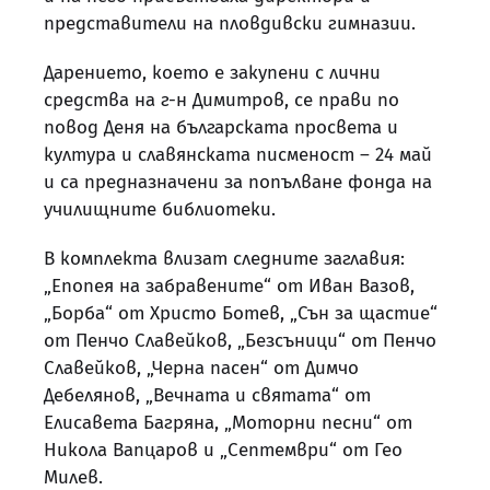
представители на пловдивски гимназии.
Дарението, което е закупени с лични
средства на г-н Димитров, се прави по
повод Деня на българската просвета и
култура и славянската писменост – 24 май
и са предназначени за попълване фонда на
училищните библиотеки.
В комплекта влизат следните заглавия:
„Епопея на забравените“ от Иван Вазов,
„Борба“ от Христо Ботев, „Сън за щастие“
от Пенчо Славейков, „Безсъници“ от Пенчо
Славейков, „Черна пасен“ от Димчо
Дебелянов, „Вечната и святата“ от
Елисавета Багряна, „Моторни песни“ от
Никола Вапцаров и „Септември“ от Гео
Милев.