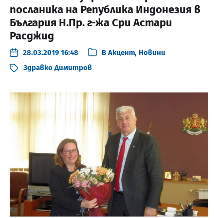
посланика на Република Индонезия в
България Н.Пр. г-жа Сри Астари
Расджид
28.03.2019 16:48
В
Акцент
,
Новини
Здравко Димитров