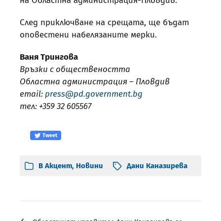
на Областна администрация-Пловдив.
След приключване на срещата, ще бъдат
оповестени набелязаните мерки.
Ваня Трингова
Връзки с обществеността
Областна администрация – Пловдив
email:
press@pd.government.bg
тел: +359 32 605567
Tweet
В
Акцент
,
Новини
Дани Каназирева