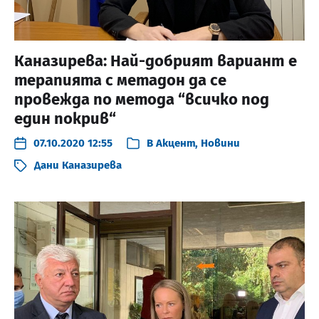
Каназирева: Най-добрият вариант е
терапията с метадон да се
провежда по метода “всичко под
един покрив“
07.10.2020 12:55
В
Акцент
,
Новини
Дани Каназирева