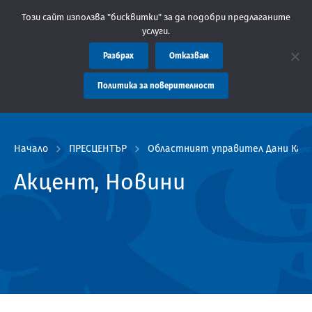
е: Областна администрация Пловдив препоръчва заплащането на 
Този сайт използва "бисквитки" за да подобри предлаганите
услуги.
Разбрах
Отказвам
Политика за поверителност
Начало
ПРЕСЦЕНТЪР
Областният управител Дани Каназ
Акцент, Новини