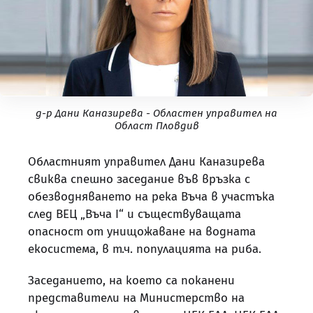
д-р Дани Каназирева - Областен управител на
Област Пловдив
Областният управител Дани Каназирева
свиква спешно заседание във връзка с
обезводняването на река Въча в участъка
след ВЕЦ „Въча I“ и съществуващата
опасност от унищожаване на водната
екосистема, в т.ч. популацията на риба.
Заседанието, на което са поканени
представители на Министерство на