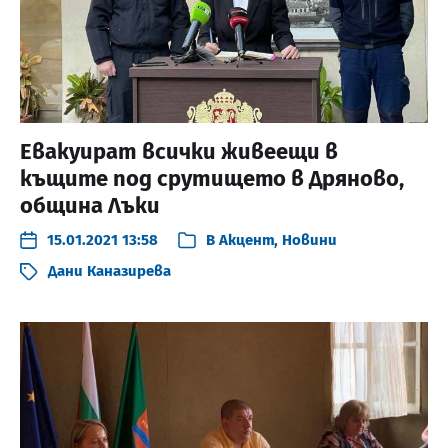
Евакуират всички живеещи в
къщите под срутището в Дряново,
община Лъки
15.01.2021 13:58
В
Акцент
,
Новини
Дани Каназирева