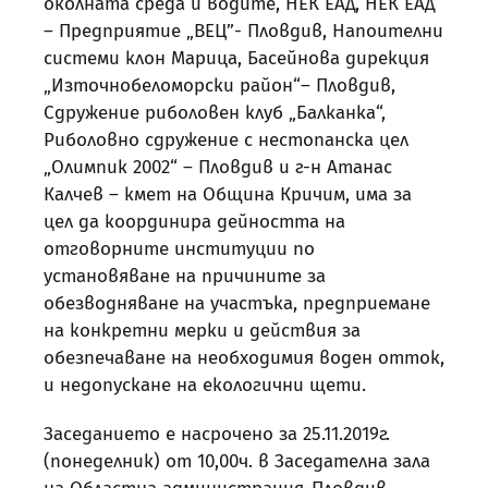
околната среда и водите, НЕК ЕАД, НЕК ЕАД
– Предприятие „ВЕЦ”- Пловдив, Напоителни
системи клон Марица, Басейнова дирекция
„Източнобеломорски район“– Пловдив,
Сдружение риболовен клуб „Балканка“,
Риболовно сдружение с нестопанска цел
„Олимпик 2002“ – Пловдив и г-н Атанас
Калчев – кмет на Община Кричим, има за
цел да координира дейността на
отговорните институции по
установяване на причините за
обезводняване на участъка, предприемане
на конкретни мерки и действия за
обезпечаване на необходимия воден отток,
и недопускане на екологични щети.
Заседанието е насрочено за 25.11.2019г.
(понеделник) от 10,00ч. в Заседателна зала