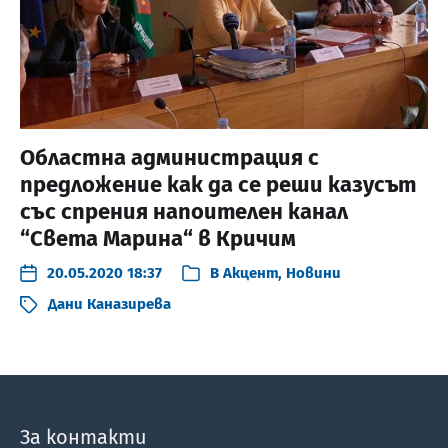
Областна администрация с
предложение как да се реши казусът
със спрения напоителен канал
“Света Марина“ в Кричим
20.05.2020 18:37
В
Акцент
,
Новини
Дани Каназирева
За контакти