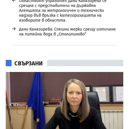
←
Областният управител Дани Каназирева се
срещна с представители на Държавна
Агенцията за метрологичен и технически
надзор във връзка с категоризацията на
язовирите в областта
→
Дани Каназирева: Спешни мерки срещу изтичане
на питейна вода в „Столипиново“
СВЪРЗАНИ