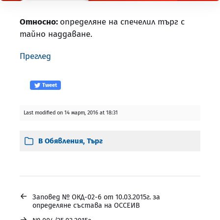
Относно:
определяне на спечелил търг с
тайно наддаване.
Преглед
Tweet
Last modified on 14 март, 2016 at 18:31
В
Обявления
,
Търг
←
Заповед № ОКД-02-6 от 10.03.2015г. за
определяне състава на ОССЕИВ