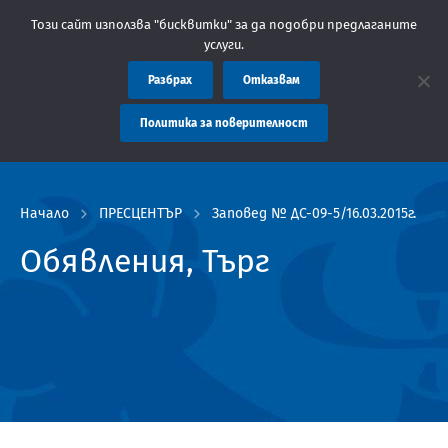
бщение: Областна администрация Пловдив препоръчва заплащанет
Този сайт използва "бисквитки" за да подобри предлаганите
услуги.
Разбрах
Отказвам
Политика за поверителност
Начало
ПРЕСЦЕНТЪР
Заповед № ДС-09-5/16.03.2015г.
Обявления, Търг