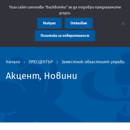
е: Областна администрация Пловдив препоръчва заплащането на 
Този сайт използва "бисквитки" за да подобри предлаганите
услуги.
Разбрах
Отказвам
Политика за поверителност
Начало
ПРЕСЦЕНТЪР
Заместник-областният управител 
Акцент, Новини