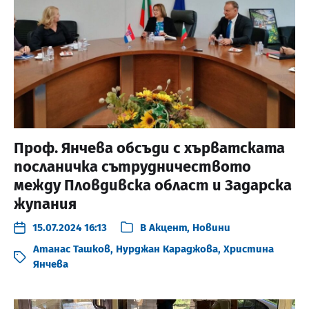
Проф. Янчева обсъди с хърватската
посланичка сътрудничеството
между Пловдивска област и Задарска
жупания
15.07.2024 16:13
В
Акцент
,
Новини
Атанас Ташков
,
Нурджан Караджова
,
Христина
Янчева