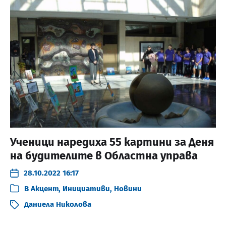
Ученици наредиха 55 картини за Деня
на будителите в Областна управа
28.10.2022 16:17
В
Акцент
,
Инициативи
,
Новини
Даниела Николова