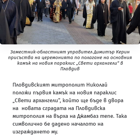
Заместник-областният управител Димитър Керин
присъства на церемонията по полагане на основния
камък на новия параклис „Свети архангели“ в
Пловдив
Пловдивският митрополит Николай
положи първия камък на новия параклис
„Свети архангели“, който ще бъде в двора
на новата сградата на Пловдивска
митрополия на върха на Джамбаз тепе. Така
символично бе дадено началото на
изграждането му.