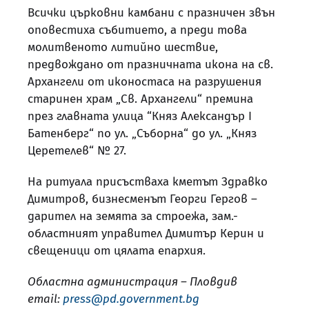
Всички църковни камбани с празничен звън
оповестиха събитието, а преди това
молитвеното литийно шествие,
предвождано от празничната икона на св.
Архангели от иконостаса на разрушения
старинен храм „Св. Архангели“ премина
през главната улица “Княз Александър І
Батенберг“ по ул. „Съборна“ до ул. „Княз
Церетелев“ № 27.
На ритуала присъстваха кметът Здравко
Димитров, бизнесменът Георги Гергов –
дарител на земята за строежа, зам.-
областният управител Димитър Керин и
свещеници от цялата епархия.
Областна администрация – Пловдив
email:
press@pd.government.bg