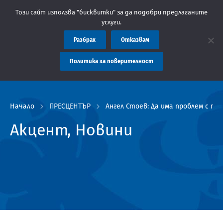
щение: Областна администрация Пловдив препоръчва заплащането
Този сайт използва "бисквитки" за да подобри предлаганите
услуги.
Разбрах
Отказвам
Политика за поверителност
Начало
ПРЕСЦЕНТЪР
Ангел Стоев: Да има проблем с пи
Акцент, Новини