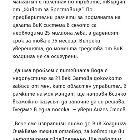
манганът е полепнал по тръбите, твърдят
от „Живот за Брестовица“. По
предварителни разчети за подмяната на
цялата ВиК система в селото са
необходими 25 милиона лева, а даденият
срок за това е 36 месеца. Въпреки
уверенията, до момента средства от ВиК
холдинга не са осигурени.
„Да има проблем с питейната вода е
недопустимо за 21 век! Затова доколкото
зависи от мен, като областен управител, в
рамките на моя мандат, ще направя всичко
възможно казусът да започне да се решава.
Гледаме в една посока“ – увери Ангел Стоев.
„Вече сме изпратили писмо до ВиК Холдинга.
Очакваме техния отговор, за който ще ви
информираме своевременно. Ще работим