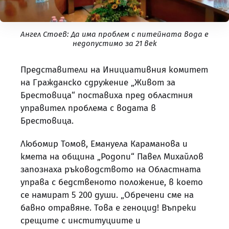
Ангел Стоев: Да има проблем с питейната вода е
недопустимо за 21 век
Представители на Инициативния комитет
на Гражданско сдружение „Живот за
Брестовица“ поставиха пред областния
управител проблема с водата в
Брестовица.
Любомир Томов, Емануела Караманова и
кмета на община „Родопи“ Павел Михайлов
запознаха ръководството на Областната
управа с бедственото положение, в което
се намират 5 200 души. „Обречени сме на
бавно отравяне. Това е геноцид! Въпреки
срещите с институциите и