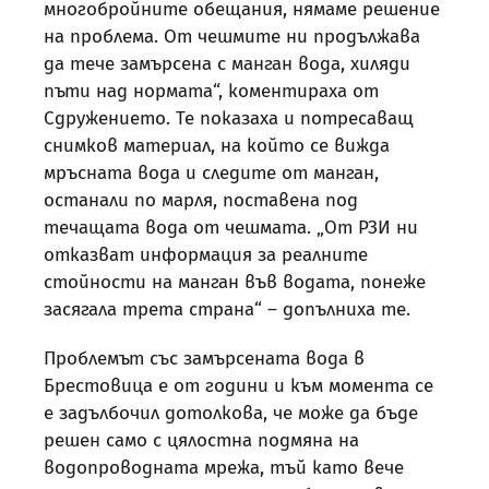
многобройните обещания, нямаме решение
на проблема. От чешмите ни продължава
да тече замърсена с манган вода, хиляди
пъти над нормата“, коментираха от
Сдружението. Те показаха и потресаващ
снимков материал, на който се вижда
мръсната вода и следите от манган,
останали по марля, поставена под
течащата вода от чешмата. „От РЗИ ни
отказват информация за реалните
стойности на манган във водата, понеже
засягала трета страна“ – допълниха те.
Проблемът със замърсената вода в
Брестовица е от години и към момента се
е задълбочил дотолкова, че може да бъде
решен само с цялостна подмяна на
водопроводната мрежа, тъй като вече