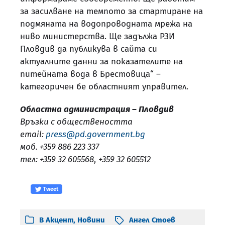
за засилване на темпото за стартиране на
подмяната на водопроводната мрежа на
ниво министерства. Ще задължа РЗИ
Пловдив да публикува в сайта си
актуалните данни за показателите на
питейната вода в Брестовица“ –
категоричен бе областният управител.
Областна администрация – Пловдив
Връзки с обществеността
email:
press@pd.government.bg
моб. +359 886 223 337
тел: +359 32 605568
,
+359 32 605512
Tweet
В
Акцент
,
Новини
Ангел Стоев