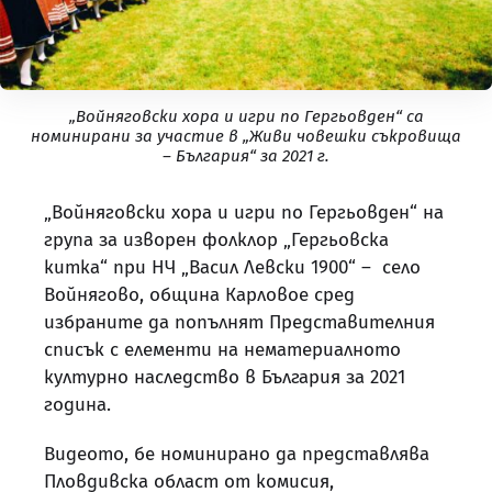
„Войняговски хора и игри по Гергьовден“ са
номинирани за участие в „Живи човешки съкровища
– България“ за 2021 г.
„Войняговски хора и игри по Гергьовден“ на
група за изворен фолклор „Гергьовска
китка“ при НЧ „Васил Левски 1900“ – село
Войнягово, община Карловое сред
избраните да попълнят Представителния
списък с елементи на нематериалното
културно наследство в България за 2021
година.
Видеото, бе номинирано да представлява
Пловдивска област от комисия,