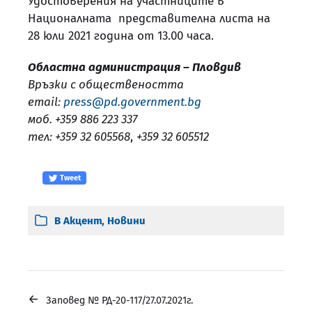
Удостоверения на участниците в
Националната представителна листа на
28 юли 2021 година от 13.00 часа.
Областна администрация – Пловдив
Връзки с обществеността
email:
press@pd.government.bg
моб. +359 886 223 337
тел: +359 32 605568
,
+359 32 605512
Tweet
В
Акцент
,
Новини
←
Заповед № РД-20-117/27.07.2021г.