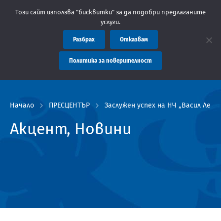
бластна администрация Пловдив препоръчва заплащането на такс
Този сайт използва "бисквитки" за да подобри предлаганите
услуги.
Разбрах
Отказвам
Политика за поверителност
Начало
ПРЕСЦЕНТЪР
Заслужен успех на НЧ „Васил Левс
Акцент, Новини