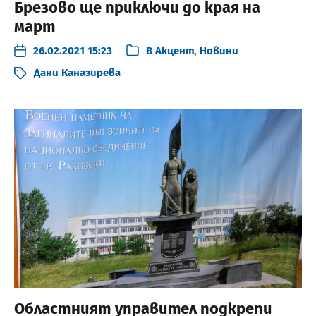
Брезово ще приключи до края на
март
26.02.2021 15:23
В
Акцент
,
Новини
Дани Каназирева
Областният управител подкрепи