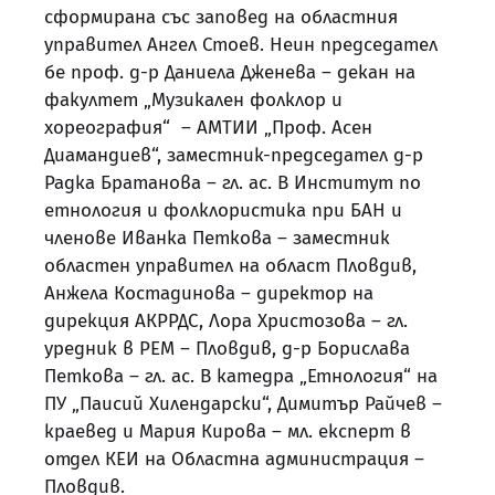
сформирана със заповед на областния
управител Ангел Стоев. Неин председател
бе проф. д-р Даниела Дженева – декан на
факултет „Музикален фолклор и
хореография“ – АМТИИ „Проф. Асен
Диамандиев“, заместник-председател д-р
Радка Братанова – гл. ас. В Институт по
етнология и фолклористика при БАН и
членове Иванка Петкова – заместник
областен управител на област Пловдив,
Анжела Костадинова – директор на
дирекция АКРРДС, Лора Христозова – гл.
уредник в РЕМ – Пловдив, д-р Борислава
Петкова – гл. ас. В катедра „Етнология“ на
ПУ „Паисий Хилендарски“, Димитър Райчев –
краевед и Мария Кирова – мл. експерт в
отдел КЕИ на Областна администрация –
Пловдив.