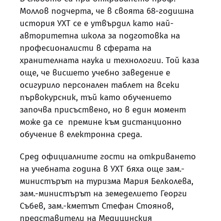
Моллов подчерта, че в своята 68-годишна
история УХТ се е утвърдил като най-
авторитетна школа за подготовка на
професионалисти в сферата на
хранителната наука и технологии. Той каза
още, че висшето учебно заведение е
осигурило персонален таблет на всеки
първокурсник, тъй като обучението
започва присъствено, но в един момент
може да се премине към дистанционно
обучение в електронна среда.
Сред официалните гости на откриването
на учебната година в УХТ бяха още зам.-
министърът на туризма Мария Белколева,
зам.-министърът на земеделието Георги
Събев, зам.-кметът Стефан Стоянов,
представители на Медицинския