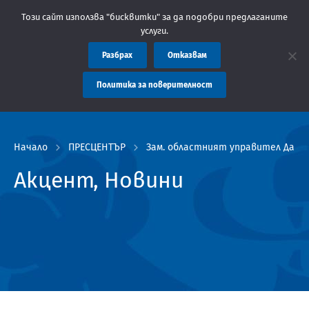
: Областна администрация Пловдив препоръчва заплащането на т
Този сайт използва "бисквитки" за да подобри предлаганите
услуги.
Разбрах
Отказвам
Политика за поверителност
Начало
ПРЕСЦЕНТЪР
Зам. областният управител Дани
Акцент, Новини