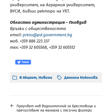
университет, на Аграрния университет,
ВУСИ, бивши ректори на УХТ.
Областна администрация – Пловдив
Връзки с обществеността
email:
press@pd.government.bg
моб. +359 886 223 337
тел: +359 32 605568
,
+359 32 605512
Tweet
В
Акцент
,
Новини
Даниела Николова
←
Проучват нов водоизточник за Брестовица и
пречистване на мангана с пясъчни филтри