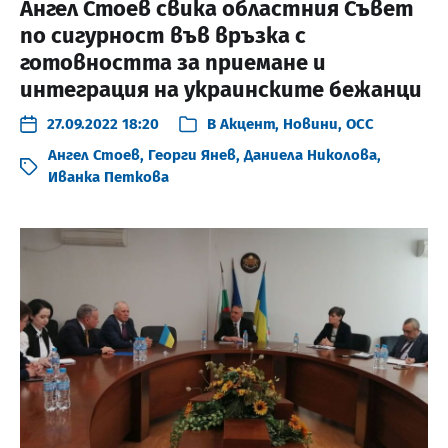
Ангел Стоев свика областния Съвет
по сигурност във връзка с
готовността за приемане и
интеграция на украинските бежанци
27.09.2022 18:20
В
Акцент
,
Новини
,
ОСС
Ангел Стоев
,
Георги Янев
,
Даниела Николова
,
Иванка Петкова