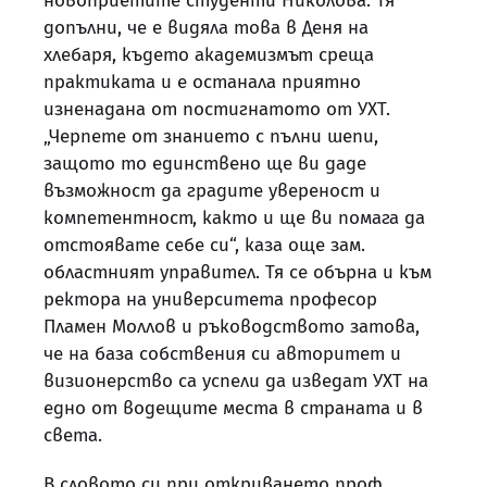
новоприетите студенти Николова. Тя
допълни, че е видяла това в Деня на
хлебаря, където академизмът среща
практиката и е останала приятно
изненадана от постигнатото от УХТ.
„Черпете от знанието с пълни шепи,
защото то единствено ще ви даде
възможност да градите увереност и
компетентност, както и ще ви помага да
отстоявате себе си“, каза още зам.
областният управител. Тя се обърна и към
ректора на университета професор
Пламен Моллов и ръководството затова,
че на база собствения си авторитет и
визионерство са успели да изведат УХТ на
едно от водещите места в страната и в
света.
В словото си при откриването проф.