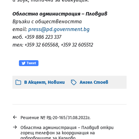
Областна администрация – Пловдив
Връзки с обществеността
email:
press@pd.government.bg
моб. +359 886 223 337
тел: +359 32 605568
,
+359 32 605512
Tweet
В
Акцент
,
Новини
Ангел Стоев
←
Решение № РД-20-165/31.08.2022г.
→
Областна администрация – Пловдив откри
горещ телефон за координация на
доброволците за Карлово