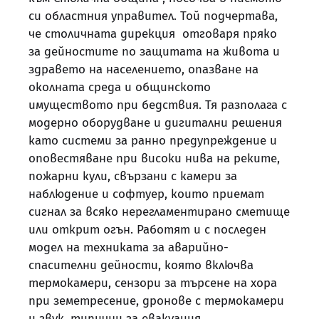
си областния управител. Той подчертава,
че столичната дирекция отговаря пряко
за дейностите по защитата на живота и
здравето на населението, опазване на
околната среда и общинското
имуществото при бедствия. Тя разполага с
модерно оборудване и дигитални решения
като системи за ранно предупреждение и
оповестяване при високи нива на реките,
пожарни кули, свързани с камери за
наблюдение и софтуер, които приемат
сигнал за всяко нерегламентирано сметище
или открит огън. Работят и с последен
модел на техниката за аварийно-
спасителни дейности, която включва
термокамери, сензори за търсене на хора
при земетресение, дронове с термокамери
и звук, типични за евакуация.