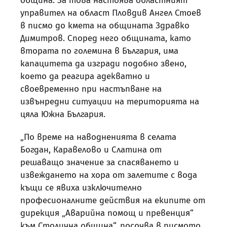
община. За това настоява областният
управител на област Пловдив Ангел Стоев
в писмо до кмета на общината Здравко
Димитров. Според него общината, като
втората по големина в България, има
капацитета да изгради подобно звено,
което да реагира адекватно и
своевременно при настъпване на
извънредни ситуации на територията на
цяла Южна България.
„По време на наводненията в селата
Богдан, Каравелово и Слатина от
решаващо значение за спасяването и
извеждането на хора от залетите с вода
къщи се явиха изключително
професионалните действия на екипите от
дирекция „Аварийна помощ и превенция“
към Столична община“, посочва в писмото