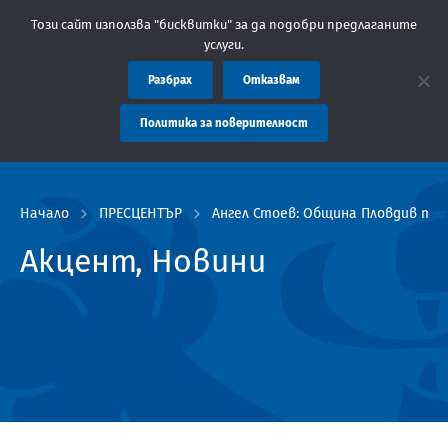
: Областна администрация Пловдив препоръчва заплащането на т
Този сайт използва "бисквитки" за да подобри предлаганите
услуги.
Разбрах
Отказвам
Политика за поверителност
Начало
ПРЕСЦЕНТЪР
Ангел Стоев: Община Пловдив тря
Акцент, Новини