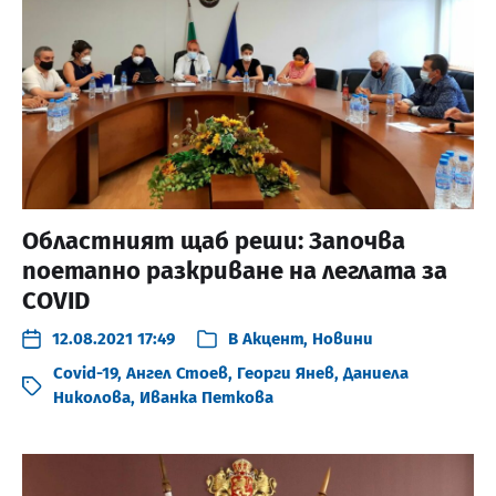
Областният щаб реши: Започва
поетапно разкриване на леглата за
COVID
12.08.2021 17:49
В
Акцент
,
Новини
Covid-19
,
Ангел Стоев
,
Георги Янев
,
Даниела
Николова
,
Иванка Петкова