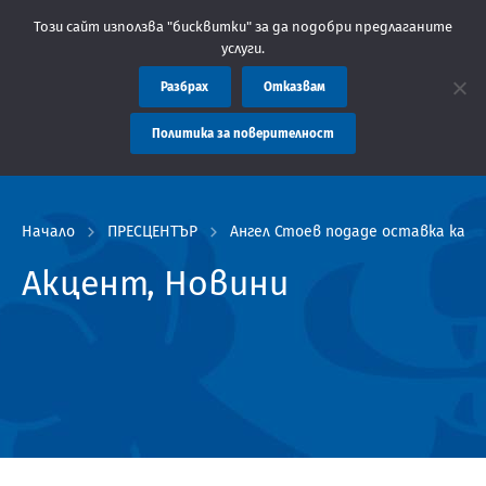
общение: Областна администрация Пловдив препоръчва заплащане
Този сайт използва "бисквитки" за да подобри предлаганите
услуги.
Разбрах
Отказвам
Политика за поверителност
Начало
ПРЕСЦЕНТЪР
Ангел Стоев подаде оставка кат
Акцент, Новини