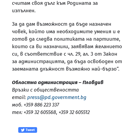
считам своя дълг към Родината за
изпълнен.
За да дам възможност да бъде назначен
човек, който има необходимите умения и е
готов да следва политиката на партиите,
които са ви назначили, заявявам желанието
си, в съответствие с чл. 29, ал. 3 от Закон
за администрацията, да бъда освободен от
заеманата длъжност възможно най-бързо“.
Областна администрация – Пловдив
Връзки с обществеността
email:
press@pd.government.bg
моб. +359 886 223 337
тел: +359 32 605568
,
+359 32 605512
Tweet