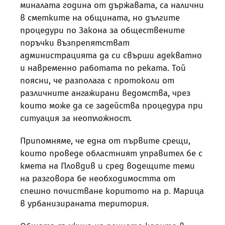
миналата година от държавата, са налични
в сметките на общината, но дългите
процедури по Закона за обществените
поръчки възпрепятстват
администрацията да си свърши адекватно
и навременно работата по реката. Той
поясни, че разполага с протоколи от
различните ангажирани ведомства, чрез
които може да се задейства процедура при
ситуация за неотложност.
Припомняме, че една от първите срещи,
които проведе областният управител бе с
кмета на Пловдив и сред водещите теми
на разговора бе необходимостта от
спешно почистване коритото на р. Марица
в урбанизираната територия.