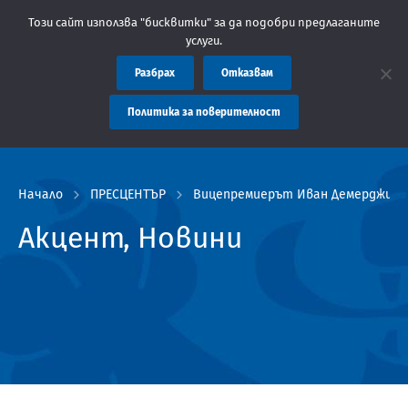
бластна администрация Пловдив препоръчва заплащането на такс
Този сайт използва "бисквитки" за да подобри предлаганите
услуги.
Разбрах
Отказвам
Политика за поверителност
Начало
ПРЕСЦЕНТЪР
Вицепремиерът Иван Демерджиев 
Акцент, Новини