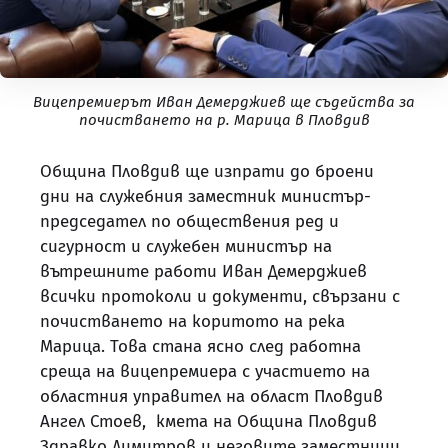
Вицепремиерът Иван Демерджиев ще съдейства за
почистването на р. Марица в Пловдив
Община Пловдив ще изпрати до броени
дни на служебния заместник министър-
председател по обществения ред и
сигурност и служебен министър на
вътрешните работи Иван Демерджиев
всички протоколи и документи, свързани с
почистването на коритото на река
Марица. Това стана ясно след работна
среща на вицепремиера с участието на
областния управител на област Пловдив
Ангел Стоев, кмета на Община Пловдив
Здравко Димитров и неговите заместници