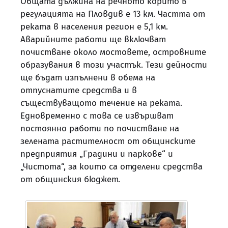
Общата дължина на речното корито в
регулацията на Пловдив е 13 км. Частта от
реката в населения регион е 5,1 км.
Аварийните работи ще включват
почистване около мостовете, островните
образувания в този участък. Тези дейности
ще бъдат изпълнени в обема на
отпуснатите средства и в
съществуващото течение на реката.
Едновременно с това се извършват
постоянно работи по почистване на
зелената растителност от общинските
предприятия „Градини и паркове“ и
„Чистота“, за които са отделени средства
от общинския бюджет.