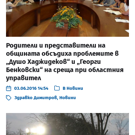
Родители и представители на
общината обсъдиха проблемите в
„Душо Хаджидеков“ и „Георги
Бенковски“ на среща при областния
управител
03.06.2016 14:54
В
Новини
Здравко Димитров
,
Новини