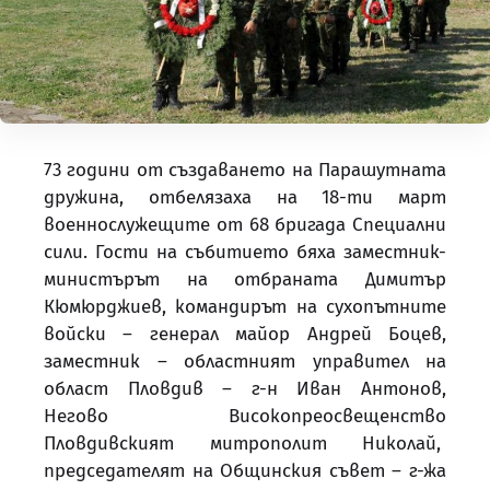
73 години от създаването на Парашутната
дружина, отбелязаха на 18-ти март
военнослужещите от 68 бригада Специални
сили. Гости на събитието бяха заместник-
министърът на отбраната Димитър
Кюмюрджиев, командирът на сухопътните
войски – генерал майор Андрей Боцев,
заместник – областният управител на
област Пловдив – г-н Иван Антонов,
Негово Високопреосвещенство
Пловдивският митрополит Николай,
председателят на Общинския съвет – г-жа