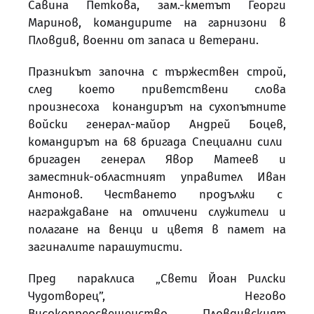
Савина Петкова, зам.-кметът Георги
Маринов, командирите на гарнизони в
Пловдив, военни от запаса и ветерани.
Празникът започна с тържествен строй,
след което приветствени слова
произнесоха конандирът на сухопътните
войски генерал-майор Андрей Боцев,
командирът на 68 бригада Специални сили
бригаден генерал Явор Матеев и
заместник-областният управител Иван
Антонов. Честването продължи с
награждаване на отличени служители и
полагане на венци и цветя в памет на
загиналите парашутисти.
Пред параклиса „Свети Йоан Рилски
Чудотворец”, Негово
Високопреосвещенство Пловдивският