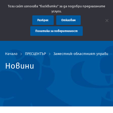
а администрация Пловдив препоръчва заплащането на такси за у
Този сайт използва "бисквитки" за да подобри предлаганите
услуги.
Разбрах
Отказвам
Политика за поверителност
Начало
ПРЕСЦЕНТЪР
Заместник-областният управите
Новини