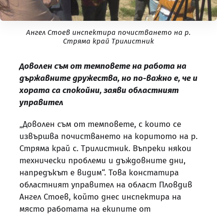
Ангел Стоев инспектира почистването на р.
Стряма край Трилистник
Доволен съм от темповете на работа на
държавните дружества, но по-важно е, че и
хората са спокойни, заяви областният
управител
„Доволен съм от темповете, с които се
извършва почистването на коритото на р.
Стряма край с. Трилистник. Въпреки някои
технически проблеми и дъждовните дни,
напредъкът е видим“. Това констатира
областният управител на област Пловдив
Ангел Стоев, който днес инспектира на
място работата на екипите от