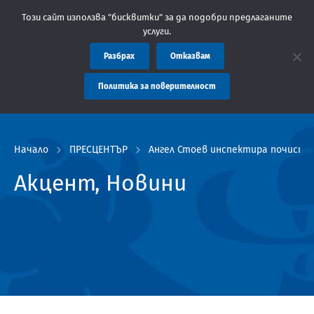
Областна администрация Пловдив препоръчва заплащането на так
Този сайт използва "бисквитки" за да подобри предлаганите
услуги.
Разбрах
Отказвам
Политика за поверителност
Начало
ПРЕСЦЕНТЪР
Ангел Стоев инспектира почиства
Акцент, Новини