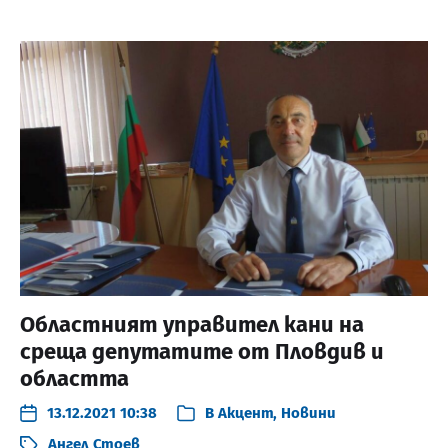
Областният управител кани на
среща депутатите от Пловдив и
областта
13.12.2021 10:38
В
Акцент
,
Новини
Ангел Стоев