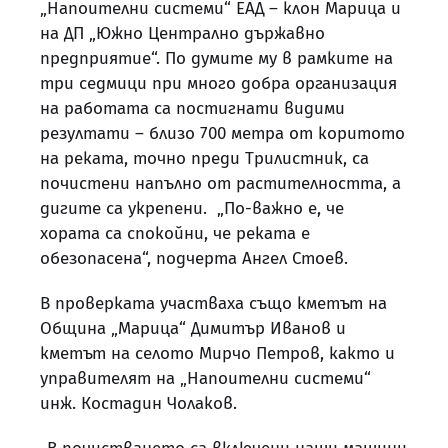
„Напоителни системи“ ЕАД – клон Марица и
на ДП „Южно Централно държавно
предприятие“. По думите му в рамките на
три седмици при много добра организация
на работата са постигнати видими
резултати – близо 700 метра от коритото
на реката, точно преди Трилистник, са
почистени напълно от растителността, а
дигите са укрепени. „По-важно е, че
хората са спокойни, че реката е
обезопасена“, подчерта Ангел Стоев.
В проверката участваха също кметът на
Община „Марица“ Димитър Иванов и
кметът на селото Мирчо Петров, както и
управителят на „Напоителни системи“
инж. Костадин Чолаков.