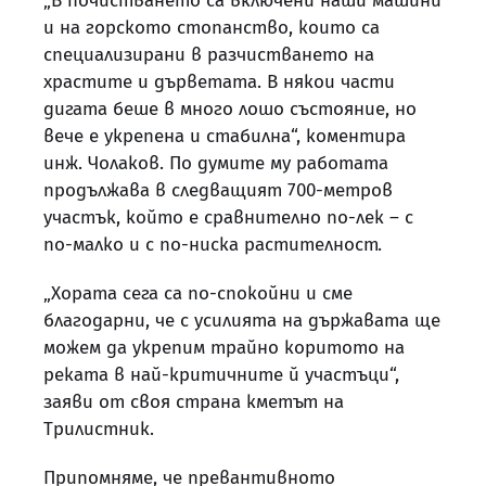
„В почистването са включени наши машини
и на горското стопанство, които са
специализирани в разчистването на
храстите и дърветата. В някои части
дигата беше в много лошо състояние, но
вече е укрепена и стабилна“, коментира
инж. Чолаков. По думите му работата
продължава в следващият 700-метров
участък, който е сравнително по-лек – с
по-малко и с по-ниска растителност.
„Хората сега са по-спокойни и сме
благодарни, че с усилията на държавата ще
можем да укрепим трайно коритото на
реката в най-критичните й участъци“,
заяви от своя страна кметът на
Трилистник.
Припомняме, че превантивното