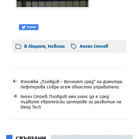
Tweet
В
Акцент
,
Новини
Ангел Стоев
←
Изложба „Пловдив – Вечният град“ на Димитра
Лефтерова събра осем областни управители
→
Ангел Стоев: Пловдив има шанс да е сред
първите европейски центрове за развитие на
Deep Tech
СВЪРЗАНИ