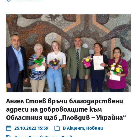
Ангел Стоев връчи благодарствени
адреси на доброволците към
Областния щаб „Пловдив – Украйна“
25.10.2022 15:59
В
Акцент
,
Новини