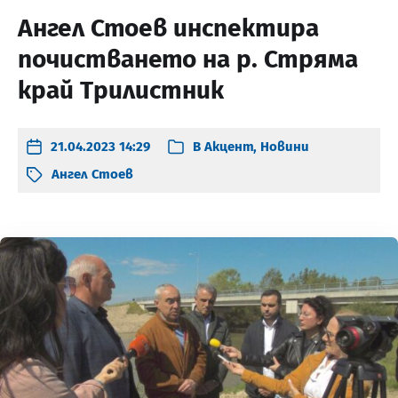
Ангел Стоев инспектира
почистването на р. Стряма
край Трилистник
21.04.2023 14:29
В
Акцент
,
Новини
Ангел Стоев