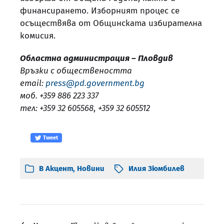
финансирането. Изборният процес се
осъществява от Общинската избирателна
комисия.
Областна администрация – Пловдив
Връзки с обществеността
email:
press@pd.government.bg
моб. +359 886 223 337
тел: +359 32 605568
,
+359 32 605512
Tweet
В
Акцент
,
Новини
Илия Зюмбилев