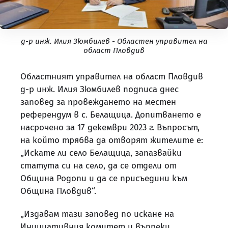
д-р инж. Илия Зюмбилев - Oбластен управител на
област Пловдив
Областният управител на област Пловдив
д-р инж. Илия Зюмбилев подписа днес
заповед за провеждането на местен
референдум в с. Белащица. Допитването е
насрочено за 17 декември 2023 г. Въпросът,
на който трябва да отворят жителите е:
„Искате ли село Белащица, запазвайки
статута си на село, да се отдели от
Община Родопи и да се присъедини към
Община Пловдив“.
„Издавам тази заповед по искане на
Инициативния комитет и въпреки