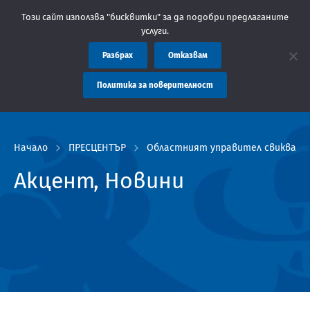
ластна администрация Пловдив препоръчва заплащането на такси
Този сайт използва "бисквитки" за да подобри предлаганите
услуги.
Разбрах
Отказвам
Политика за поверителност
Начало
ПРЕСЦЕНТЪР
Областният управител свиква на
Акцент, Новини