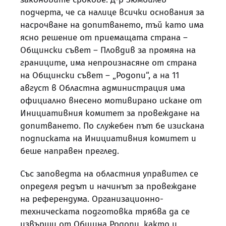
подчерта, че са налице всички основания за
насрочване на допитването, тъй като има
ясно решение от приемащата страна –
Общински съвет – Пловдив за промяна на
границите, има непроизнасяне от страна
на Общински съвет – „Родопи“, а на 11
август в Областна администрация има
официално внесено мотивирано искане от
Инициативния комитет за провеждане на
допитването. По служебен път бе изискана
подписката на Инициативния комитет и
беше направен преглед.
Със заповедта на областния управител се
определя редът и начинът за провеждане
на референдума. Организационно-
техническата подготовка трябва да се
извърши от Община Родопи, както и