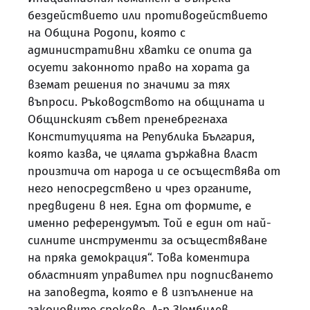
бездействието или противодействието
на Община Родопи, която с
административни хватки се опита да
осуети законното право на хората да
вземат решения по значими за тях
въпроси. Ръководството на общината и
Общинският съвет пренебрегнаха
Конституцията на Република България,
която казва, че цялата държавна власт
произтича от народа и се осъществява от
него непосредствено и чрез органите,
предвидени в нея. Една от формите, е
именно референдумът. Той е един от най-
силните инструменти за осъществяване
на пряка демокрация“. Това коментира
областният управител при подписването
на заповедта, която е в изпълнение на
законовите срокове. Д-р Зюмбилев