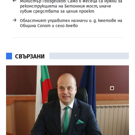
←
Министър Гвоздейков: Само 6 месеца са нужни за
реконструкцията на Бетонния мост, иначе
губим средствата за целия проект
→
Областният управител назначи и. д. кметове на
Община Сопот и село Анево
СВЪРЗАНИ