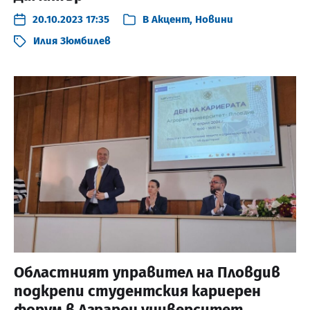
20.10.2023 17:35
В
Акцент
,
Новини
Илия Зюмбилев
Областният управител на Пловдив
подкрепи студентския кариерен
форум в Аграрен университет