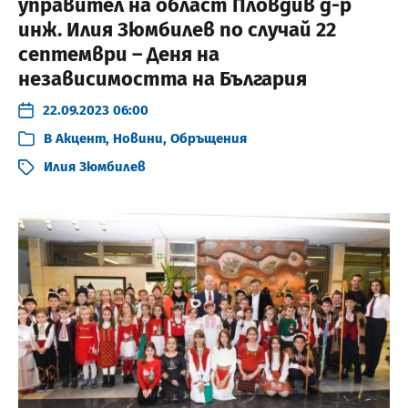
управител на област Пловдив д-р
инж. Илия Зюмбилев по случай 22
септември – Деня на
независимостта на България
22.09.2023 06:00
В
Акцент
,
Новини
,
Обръщения
Илия Зюмбилев