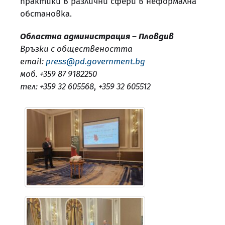
практики в различни сфери в неформална
обстановка.
Областна администрация – Пловдив
Връзки с обществеността
email:
press@pd.government.bg
моб. +359 87 9182250
тел: +359 32 605568
,
+359 32 605512