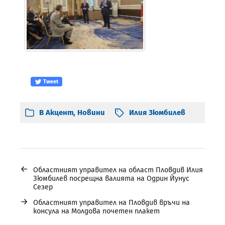
Tweet
В
Акцент
,
Новини
Илия Зюмбилев
←
Областният управител на област Пловдив Илия
Зюмбилев посрещна валията на Одрин Йунус
Сезер
→
Областният управител на Пловдив връчи на
консула на Молдова почетен плакет