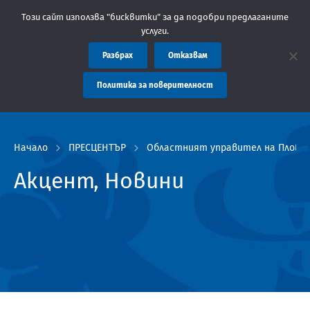
 Областна администрация Пловдив препоръчва заплащането на та
Този сайт използва "бисквитки" за да подобри предлаганите
услуги.
Разбрах
Отказвам
Политика за поверителност
Начало
ПРЕСЦЕНТЪР
Областният управител на Пловди
Акцент, Новини