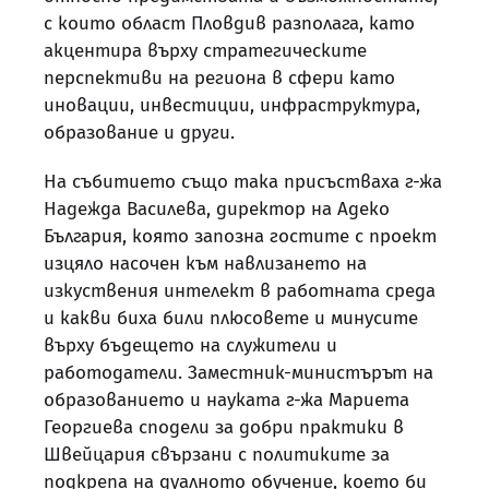
с които област Пловдив разполага, като
акцентира върху стратегическите
перспективи на региона в сфери като
иновации, инвестиции, инфраструктура,
образование и други.
На събитието също така присъстваха г-жа
Надежда Василева, директор на Адеко
България, която запозна гостите с проект
изцяло насочен към навлизането на
изкуствения интелект в работната среда
и какви биха били плюсовете и минусите
върху бъдещето на служители и
работодатели. Заместник-министърът на
образованието и науката г-жа Мариета
Георгиева сподели за добри практики в
Швейцария свързани с политиките за
подкрепа на дуалното обучение, което би