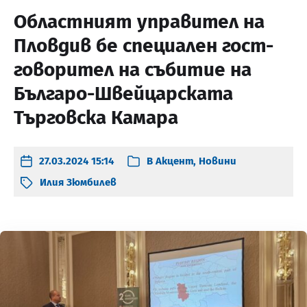
Областният управител на
Пловдив бе специален гост-
говорител на събитие на
Българо-Швейцарската
Търговска Камара
27.03.2024 15:14
В
Акцент
,
Новини
Илия Зюмбилев