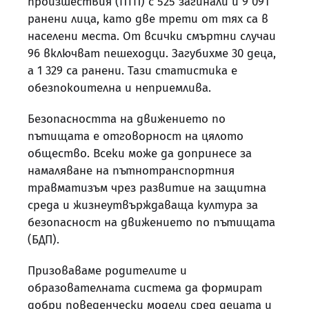
произшествия (ПТП) с 525 загинали и 9 091
ранени лица, като две трети от тях са в
населени места. От всички смъртни случаи
96 включват пешеходци. Загубихме 30 деца,
а 1 329 са ранени. Тази статистика е
обезпокоителна и неприемлива.
Безопасността на движението по
пътищата е отговорност на цялото
общество. Всеки може да допринесе за
намаляване на пътнотранспортния
травматизъм чрез развитие на защитна
среда и жизнеутвърждаваща култура за
безопасност на движението по пътищата
(БДП).
Призоваваме родителите и
образователната система да формират
добри поведенчески модели сред децата и