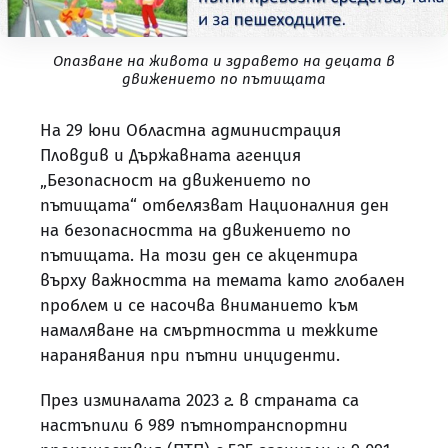
Oпазване на живота и здравето на децата в
движението по пътищата
На 29 юни Областна администрация
Пловдив и Държавната агенция
„Безопасност на движението по
пътищата“ отбелязват Националния ден
на безопасността на движението по
пътищата. На този ден се акцентира
върху важността на темата като глобален
проблем и се насочва вниманието към
намаляване на смъртността и тежките
наранявания при пътни инциденти.
През изминалата 2023 г. в страната са
настъпили 6 989 пътнотранспортни