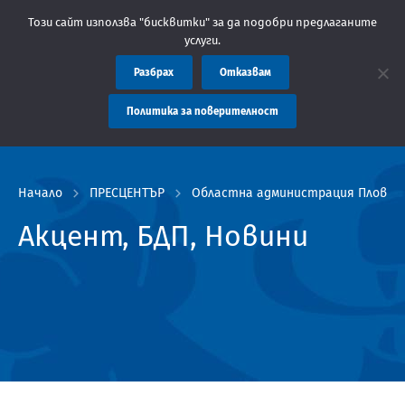
Областна администрация Пловдив препоръчва заплащането на так
Този сайт използва "бисквитки" за да подобри предлаганите
услуги.
Разбрах
Отказвам
Политика за поверителност
Начало
ПРЕСЦЕНТЪР
Областна администрация Пловдив
Акцент, БДП, Новини