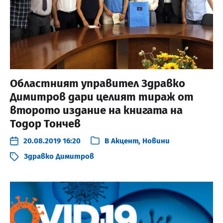
Областният управител Здравко
Димитров дари целият тираж от
второто издание на книгата на
Тодор Тончев
20.08.2019 16:20
В
Акцент
,
Новини
Здравко Димитров