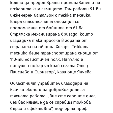
която да предотврати преминаването на
пожарите към селището. Там работи 91-ви
инженерен батальон с тежка техника.
Вчера спасителната операция се
подпомагаше от бойците от 61-ва
Стрямска механизирана бригада, които
изградиха така просека в гората от
страната на община Хисаря. Тежката
техника беше транспортирана снощи от
110-ти логистичен полк. Напълно е
потушен пожарът край селата Отец
Паисиево и Сърнегор“, каза още Янчева.
Областният управител благодари на
всички екипи и на доброволците за
тяхната работа. „Вие сте героите днес,
без вас нямаше да се справим толкова
бързо и ефективно“, подчерта проф.