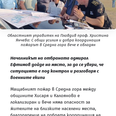
Областният управител на Пловдив проф. Христина
Янчева: С общи усилия и добра координация
пожарът в Средна гора вече е овладян
Началникът на отбраната адмирал
Ефтимов дойде на място, за да се увери, че
ситуацията е под контрол и разговаря с
военните екипи
Мащабният пожар в Средна гора между
общините Хисаря и Калояново е
локализиран и вече няма опасност за
жителите на близките населени места,
благодарение на добрата координация на