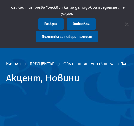
Областна администрация Пловдив препоръчва заплащането на так
Този сайт използва "бисквитки" за да подобри предлаганите
услуги.
Разбрах
Отказвам
Политика за поверителност
Начало
ПРЕСЦЕНТЪР
Областният управител на Пловдив
Акцент, Новини