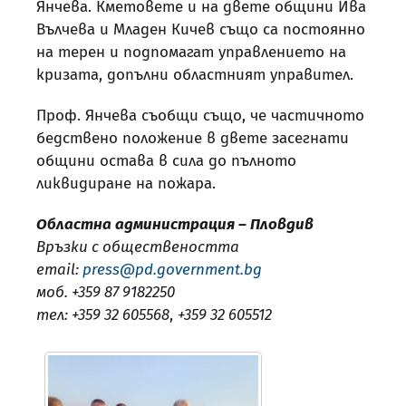
Янчева. Кметовете и на двете общини Ива
Вълчева и Младен Кичев също са постоянно
на терен и подпомагат управлението на
кризата, допълни областният управител.
Проф. Янчева съобщи също, че частичното
бедствено положение в двете засегнати
общини остава в сила до пълното
ликвидиране на пожара.
Областна администрация – Пловдив
Връзки с обществеността
email:
press@pd.government.bg
моб. +359 87 9182250
тел: +359 32 605568
,
+359 32 605512