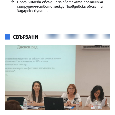
→
Проф. Янчева обсъди с хърватската посланичка
сътрудничеството между Пловдивска област и
Задарска жупания
СВЪРЗАНИ