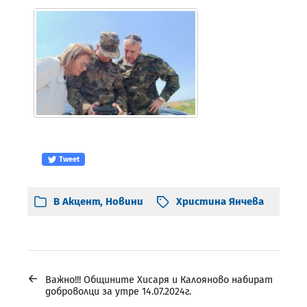
Tweet
В
Акцент
,
Новини
Христина Янчева
←
Важно!!! Общините Хисаря и Калояново набират
доброволци за утре 14.07.2024г.