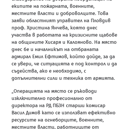
екипите на пожарната, военните,
местните власти и доброволците. Това
заяви областният управител на Пловдив
проф. Христина Янчева, която днес
участва в работата на кризисните щабове
на общините Хисаря и Калояново. На място
днес бе и началникът на отбраната
адмирал Емил Ефтимов, който дойде, за да
се увери, че ситуацията е под контрол и да
съдейства, ако е необходимо, с
допълнителни сили и техника от армията.
„Операцията на място се ръководи
изключително професионално от
директора на РД ПБЗН старши комисар
Васил Димов като се използват ефективно
ресурсите на огнеборците, военните,
местните власти, работниците от