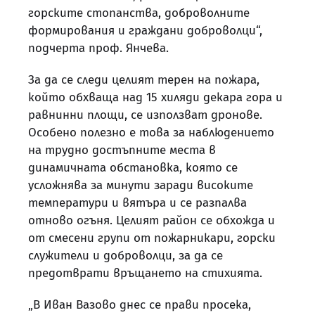
горските стопанства, доброволните
формирования и граждани доброволци“,
подчерта проф. Янчева.
За да се следи целият терен на пожара,
който обхваща над 15 хиляди декара гора и
равнинни площи, се използват дронове.
Особено полезно е това за наблюдението
на трудно достъпните места в
динамичната обстановка, която се
усложнява за минути заради високите
температури и вятъра и се разпалва
отново огъня. Целият район се обхожда и
от смесени групи от пожарникари, горски
служители и доброволци, за да се
предотврати връщането на стихията.
„В Иван Вазово днес се прави просека,