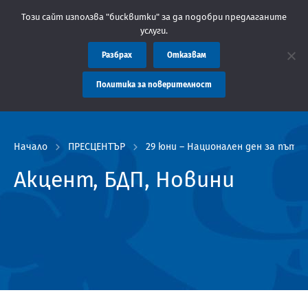
астна администрация Пловдив препоръчва заплащането на такси 
Този сайт използва "бисквитки" за да подобри предлаганите
услуги.
Разбрах
Отказвам
Политика за поверителност
Начало
ПРЕСЦЕНТЪР
29 юни – Национален ден за пътн
Акцент, БДП, Новини