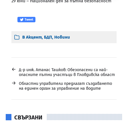
29 юни – Национален ден за пътна безопасност
Tweet
В
Акцент
,
БДП
,
Новини
←
Д-р инж. Атанас Ташков: Обезопасени са най-
опасните пътни участъци в Пловдивска област
→
Областни управители предлагат създаването
на единен орган за управление на водите
СВЪРЗАНИ