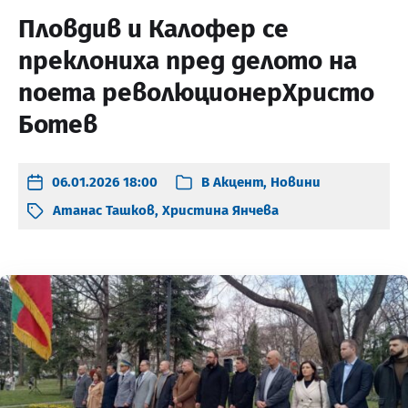
Пловдив и Калофер се
преклониха пред делото на
поета революционерХристо
Ботев
06.01.2026 18:00
В
Акцент
,
Новини
Атанас Ташков
,
Христина Янчева