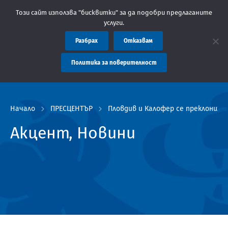
бластна администрация Пловдив препоръчва заплащането на такс
Този сайт използва "бисквитки" за да подобри предлаганите
услуги.
Разбрах
Отказвам
Политика за поверителност
Начало
ПРЕСЦЕНТЪР
Пловдив и Калофер се преклоних
Акцент, Новини