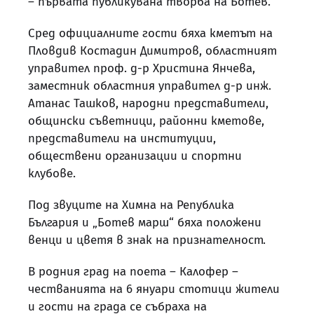
– първата публикувана творба на Ботев.
Сред официалните гости бяха кметът на
Пловдив Костадин Димитров, областният
управител проф. д-р Христина Янчева,
заместник областния управител д-р инж.
Атанас Ташков, народни представители,
общински съветници, районни кметове,
представители на институции,
обществени организации и спортни
клубове.
Под звуците на Химна на Република
България и „Ботев марш“ бяха положени
венци и цветя в знак на признателност.
В родния град на поета – Калофер –
честванията на 6 януари стотици жители
и гости на града се събраха на