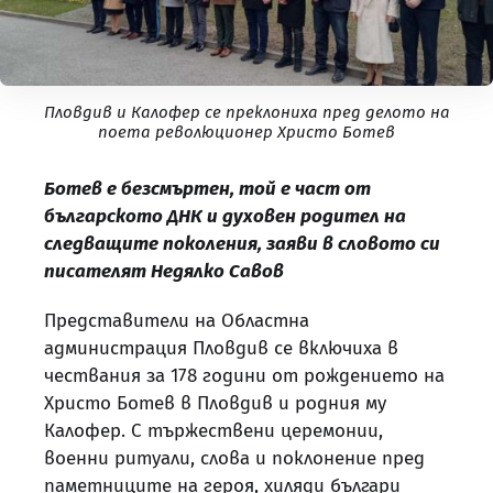
Пловдив и Калофер се преклониха пред делото на
поета революционер Христо Ботев
Ботев е безсмъртен, той е част от
българското ДНК и духовен родител на
следващите поколения, заяви в словото си
писателят Недялко Савов
Представители на Областна
администрация Пловдив се включиха в
чествания за 178 години от рождението на
Христо Ботев в Пловдив и родния му
Калофер. С тържествени церемонии,
военни ритуали, слова и поклонение пред
паметниците на героя, хиляди българи