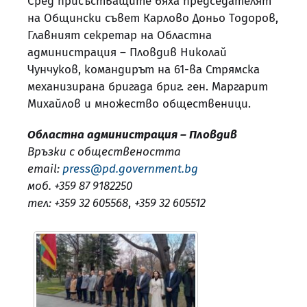
Сред присъстващите бяха председателят
на Общински съвет Карлово Доньо Тодоров,
Главният секретар на Областна
администрация – Пловдив Николай
Чунчуков, командирът на 61-ва Стрямска
механизирана бригада бриг. ген. Маргарит
Михайлов и множество общественици.
Областна администрация – Пловдив
Връзки с обществеността
email:
press@pd.government.bg
моб. +359 87 9182250
тел: +359 32 605568
,
+359 32 605512