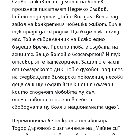
Слово за живота и делото на Ботев
произнесе писателят Недялко Славов,
който подчерта: „Той е виждал света зад
завоя на конкретния човешки живот. Бил е
тук преди да се родим. Ще бъде тук и след
нас. Той е съвременник на всяко едно
бъдещо време. Просто това е съдбата на
гениите. Защо Ботев е безсмъртен? И тук
отговорът е категоричен. Защото е част
от българското ДНК. Той е духовен родител
на следващите български поколения, негови
деца са и ще бъдат всички ония българи,
които споделят любовта му към
отечеството, и носят в себе си
свободната му воля и националната идея“.
Церемонията бе открита от актьора
Тодор Дърлянов с изпълнение на „Майце си“