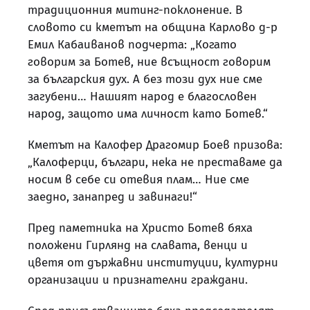
традиционния митинг-поклонение. В
словото си кметът на община Карлово д-р
Емил Кабаиванов подчерта: „Когато
говорим за Ботев, ние всъщност говорим
за българския дух. А без този дух ние сме
загубени… Нашият народ е благословен
народ, защото има личност като Ботев.“
Кметът на Калофер Драгомир Боев призова:
„Калоферци, българи, нека не преставаме да
носим в себе си отевия плам… Ние сме
заедно, занапред и завинаги!“
Пред паметника на Христо Ботев бяха
положени Гирлянд на славата, венци и
цветя от държавни институции, културни
организации и признателни граждани.