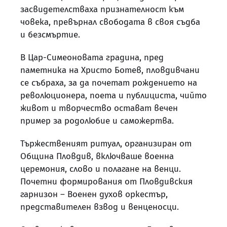
засвидетелстваха признателност към
човека, превърнал свободата в своя съдба
и безсмъртие.
В Цар-Симеоновата градина, пред
паметника на Христо Ботев, пловдивчани
се събраха, за да почетат рождението на
революционера, поета и публициста, чийто
живот и творчество остават вечен
пример за родолюбие и саможертва.
Тържественият ритуал, организиран от
Община Пловдив, включваше военна
церемония, слово и полагане на венци.
Почетни формирования от Пловдивския
гарнизон – Военен духов оркестър,
представителен взвод и венценосци.