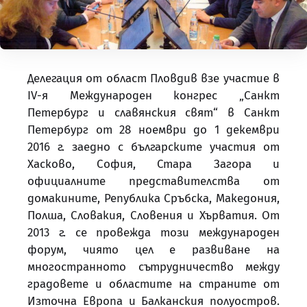
Делегация от област Пловдив взе участие в
IV
-я
Международен конгрес „Санкт
Петербург и славянския свят“
в Санкт
Петербург от 28 ноември до 1 декември
2016 г. заедно с българските участия от
Хасково, София, Стара Загора и
официалните представителства от
домакините, Република Сръбска, Македония,
Полша, Словакия, Словения и Хърватия. От
2013 г. се провежда този международен
форум, чиято цел е развиване на
многостранното сътрудничество между
градовете и областите на страните от
Източна Европа и Балканския полуостров.