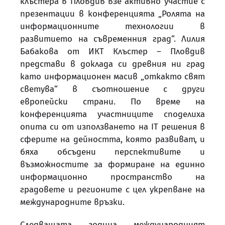
клъстера в Пловдив взе активно участие с
презентации в конференцията „Ролята на
информационните технологии в
развитието на съвременния град“. Лилия
Бабакова от ИКТ Клъстер – Пловдив
представи в доклада си древния ни град
като информационен масив „откакто свят
светува“ в съотношение с други
европейски страни. По време на
конференцията участниците споделиха
опита си от използването на IТ решения в
сферите на дейността, която развиват, и
бяха обсъдени перспективите и
възможностите за формиране на единно
информационно пространство на
градовете и регионите с цел укрепване на
международните връзки.
Следващата година международният