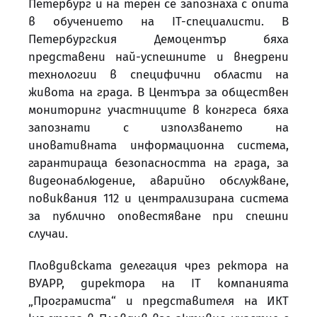
Петербург и на терен се запознаха с опита
в обучението на IТ-специалисти. В
Петербургския Демоцентър бяха
представени най-успешните и внедрени
технологии в специфични области на
живота на града. В Центъра за обществен
мониторинг участниците в конгреса бяха
запознати с използването на
иновативната информационна система,
гарантираща безопасността на града, за
видеонаблюдение, аварийно обслужване,
повиквания 112 и централизирана система
за публично оповестяване при спешни
случаи.
Пловдивската делегация чрез ректора на
ВУАРР, директора на
I
Т компанията
„Програмиста“ и представителя на ИКТ