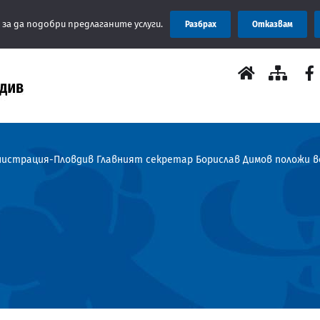
Съобщение: О
 за да подобри предлаганите услуги.
Разбрах
Отказвам
истрация-Пловдив Главният секретар Борислав Димов положи ве