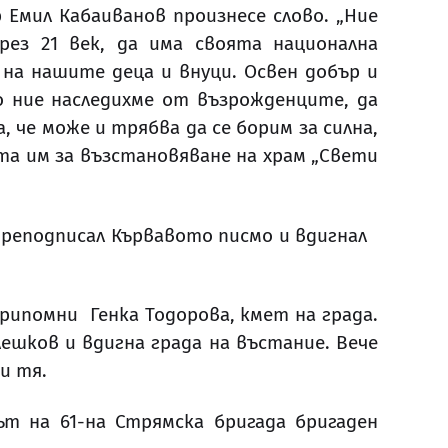
Емил Кабаиванов произнесе слово. „Ние
рез 21 век, да има своята национална
 на нашите деца и внуци. Освен добър и
 ние наследихме от възрожденците, да
че може и трябва да се борим за силна,
ата им за възстановяване на храм „Свети
 преподписал Кървавото писмо и вдигнал
припомни Генка Тодорова, кмет на града.
шков и вдигна града на въстание. Вече
и тя.
ът на 61-на Стрямска бригада бригаден