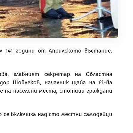
 141 години от Априлското въстание.
ва, главният секретар на Областна
дор Шойлеков, началник щаба на 61-ва
е на населени места, стотици граждани
о се включиха над сто местни самодейци