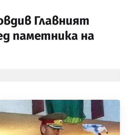
овдив Главният
ед паметника на