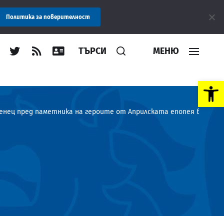
бластна администрация Пловдив препоръчва заплащането на такс
Политика за поверителност
ТЪРСИ
МЕНЮ
Open toolbar
нец пред паметника на героите от Априлската епопея в Клису