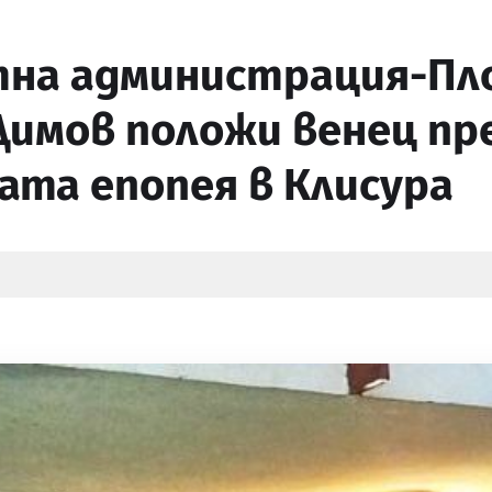
тна администрация-Пл
Димов положи венец пр
ата епопея в Клисура