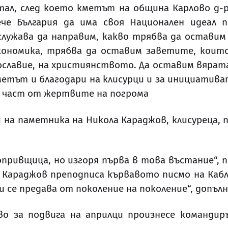
ал, след което кметът на община Карлово д-р 
че България да има своя Национален идеал п
служава да направим, какво трябва да оставим
кономика, трябва да оставим заветите, които
славие, на християнството. Да оставим вярата, 
кметът и благодари на клисурци и за инициатив
а част от жертвите на погрома
на паметника на Никола Караджов, клисуреца,
опривщица, но изгоря първа в това въстание“, 
Караджов преподписа кървавото писмо на Кабле
и се предава от поколение на поколение“, допълн
о за подвига на априлци произнесе командир