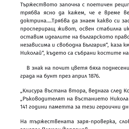
Тържеството започна с поетичен рецит
трябва ясно да кажем, че е време ве
доктрина….Трябва да знаем какво си за
проспериращ живот, освен стабилна и
оставим идеалите на българското право
независима и свободна България“, каза 
Николай“, където са събрани костите н
В знак на почит цветя бяха поднесени 
града на бунт през април 1876.
„Клисура въстана втора, веднага след К
„Ръководителят на въстанието Никола 
141 години паметта за тези героични дн
На тържествената заря-проверка, слов