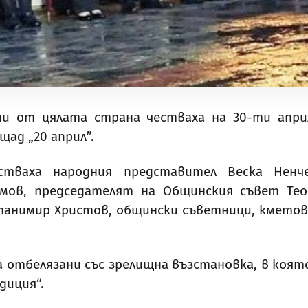
и от цялата страна честваха на 30-ти април
щад „20 април”.
ваха народния представител Веска Ненче
мов, председателят на Общинския съвет Тео
Станимир Христов, общински съветници, кметов
 отбелязани със зрелищна възстановка, в коят
диция“.