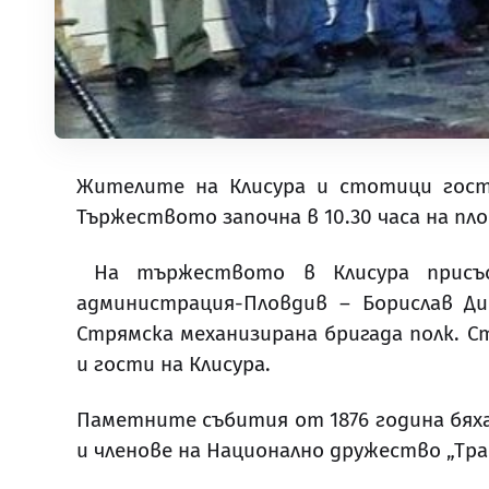
Жителите на Клисура и стотици гост
Тържеството започна в 10.30 часа на пло
На тържеството в Клисура присъст
администрация-Пловдив – Борислав Ди
Стрямска механизирана бригада полк. 
и гости на Клисура.
Паметните събития от 1876 година бяха
и членове на Национално дружество „Тра