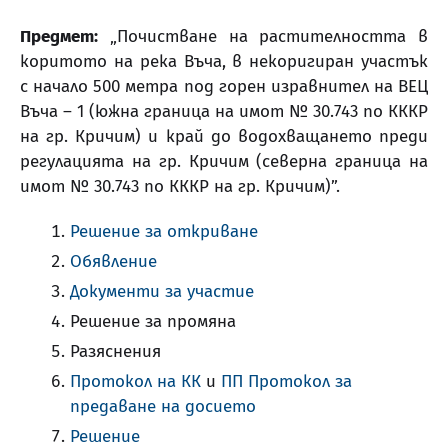
Предмет:
„Почистване на растителността в
коритото на река Въча, в некоригиран участък
с начало 500 метра под горен изравнител на ВЕЦ
Въча – 1 (южна граница на имот № 30.743 по КККР
на гр. Кричим) и край до водохващането преди
регулацията на гр. Кричим (северна граница на
имот № 30.743 по КККР на гр. Кричим)”.
Решение за откриване
Обявление
Документи за участие
Решение за промяна
Разяснения
Протокол на КК
и
ПП Протокол за
предаване на досието
Решение