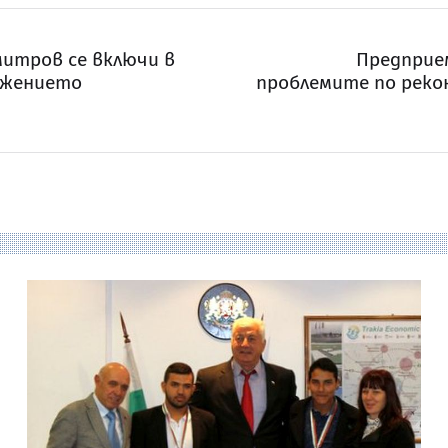
итров се включи в
Предприем
ижението
проблемите по реко