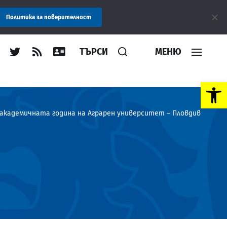
 Областна администрация Пловдив препоръчва заплащането на та
Политика за поверителност
ТЪРСИ
МЕНЮ
Open toolbar
кадемичната година на Аграрен университет – Пловдив