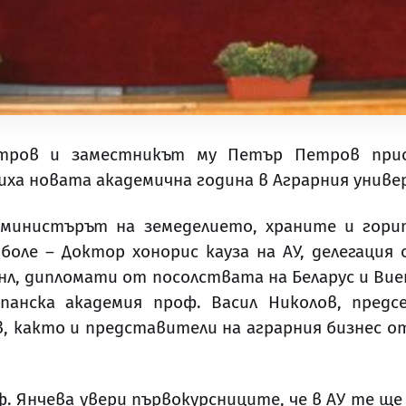
итров и заместникът му Петър Петров прис
ха новата академична година в Аграрния униве
-министърът на земеделието, храните и гори
оле – Доктор хонорис кауза на АУ, делегация
нл, дипломати от посолствата на Беларус и Вие
панска академия проф. Васил Николов, предс
 както и представители на аграрния бизнес о
. Янчева увери първокурсниците, че в АУ те ще