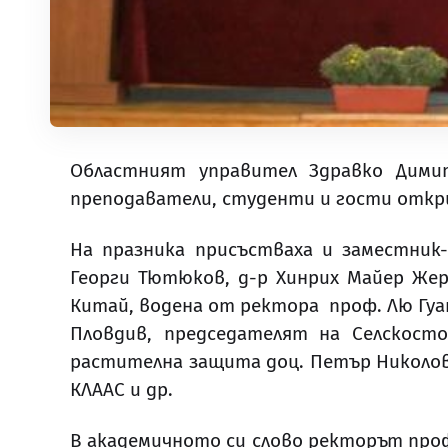
Областният управител Здравко Дим
преподаватели, студенти и гости откри
На празника присъстваха и заместник
Георги Тютюков, д-р Хинрих Майер Жерб
Китай, водена от ректора проф. Лю Гуа
Пловдив, председателят на Селскосто
растителна защита доц. Петър Николов,
КЛААС и др.
В академичното си слово ректорът проф