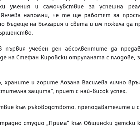
ки умения и самочувствие за успешна реал
. Янчева напомни, че те ще работят за прос
о бъдеще на България и света и им пожела да
вършенство.
в първия учебен ден абсолвентите да преда
е на Стефан Кировски отрупаната с плодове, з
 храните и горите Лозана Василева лично връ
тителна защита”, приет с най-висок успех.
вие към ръководството, преподавателите и с
традно студио „Прима“ към Общински детски к