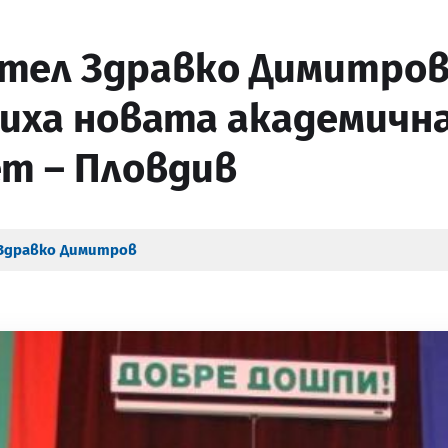
тел Здравко Димитров
ха новата академична
т – Пловдив
Здравко Димитров