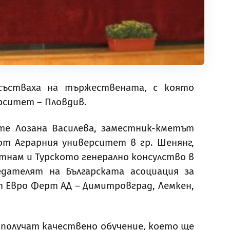
ъстваха на тържествената, с която
рситет – Пловдив.
те Лозана Василева, заместник-кметът
 от Аграрния университет в гр. Шенянг,
тнам и Турското генерално консулство в
едателят на Българската асоциация за
т Евро Ферт АД – Димитровград, Лемкен,
 получат качествено обучение, което ще