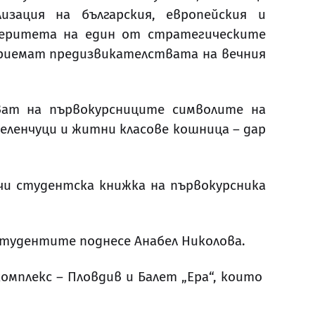
изация на българския, европейския и
перитета на един от стратегическите
 приемат предизвикателствата на вечния
ват на първокурсниците символите на
еленчуци и житни класове кошница – дар
чи студентска книжка на първокурсника
тудентите поднесе Анабел Николова.
омплекс – Пловдив и Балет „Ера“, които