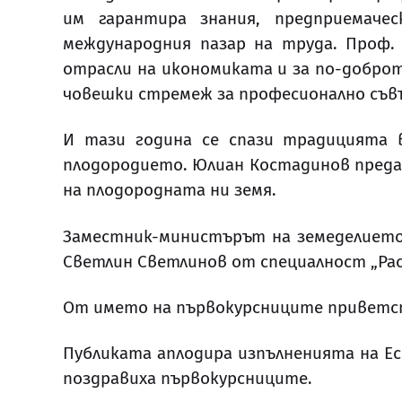
им гарантира знания, предприемачес
международния пазар на труда. Проф
отрасли на икономиката и за по-доброт
човешки стремеж за професионално съ
И тази година се спази традицията 
плодородието. Юлиан Костадинов предад
на плодородната ни земя.
Заместник-министърът на земеделието,
Светлин Светлинов от специалност „Рас
От името на първокурсниците приветст
Публиката аплодира изпълненията на Ес
поздравиха първокурсниците.