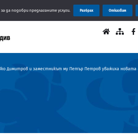
Съобщение:
 за да подобри предлаганите услуги.
Разбрах
Отказвам
ко Димитров и заместникът му Петър Петров уважиха новата а