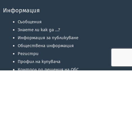
Информация
Съобщения
Знаете ли как да …?
Информация за публикуване
Обществена информация
Регистри
Профил на купувача
Контрол по решения на ОбС
Избори
та на сайта
Facebook
Twitter
RSS
Контакти