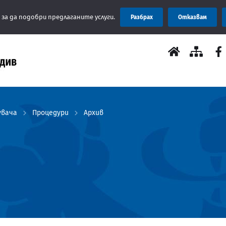
 за да подобри предлаганите услуги.
Разбрах
Отказвам
увача
Процедури
Архив