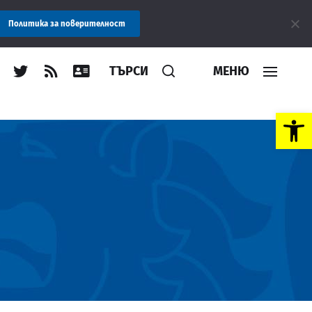
Съобщение: Областна администрация Пловдив препоръ
Политика за поверителност
ТЪРСИ
МЕНЮ
Open toolbar