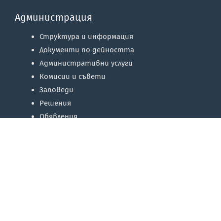
Администрация
Структура и информация
Документи по дейността
Административни услуги
Комисии и съвети
Заповеди
Решения
Обявления
Регистри
Отчети и доклади
Начало
Кар