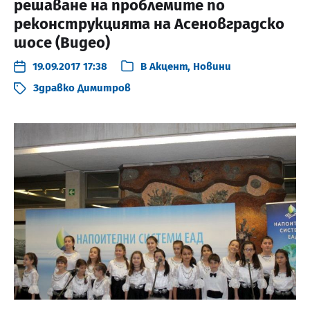
решаване на проблемите по
реконструкцията на Асеновградско
шосе (Видео)
19.09.2017 17:38
В
Акцент
,
Новини
Здравко Димитров