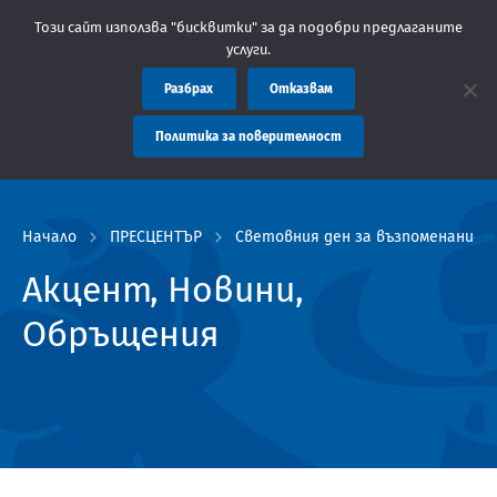
е: Областна администрация Пловдив препоръчва заплащането на 
Този сайт използва "бисквитки" за да подобри предлаганите
услуги.
Разбрах
Отказвам
Политика за поверителност
Начало
ПРЕСЦЕНТЪР
Световния ден за възпоменание
Акцент, Новини,
Обръщения