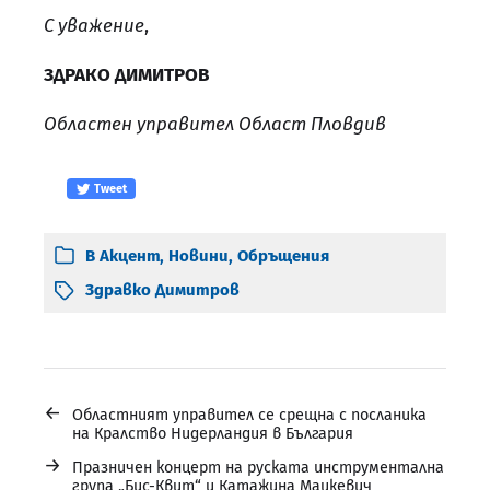
С уважение
,
ЗДРАКО ДИМИТРОВ
Областен управител Област Пловдив
Tweet
В
Акцент
,
Новини
,
Обръщения
Здравко Димитров
←
Областният управител се срещна с посланика
на Кралство Нидерландия в България
→
Празничен концерт на руската инструментална
група „Бис-Квит“ и Катажина Мацкевич