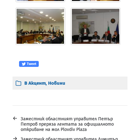
Tweet
В
Акцент
,
Новини
←
Заместник областният управител Петър
Петров преряза лентата за официалното
откриване на мол Plovdiv Plaza
→
Заместник областният управител Димитър