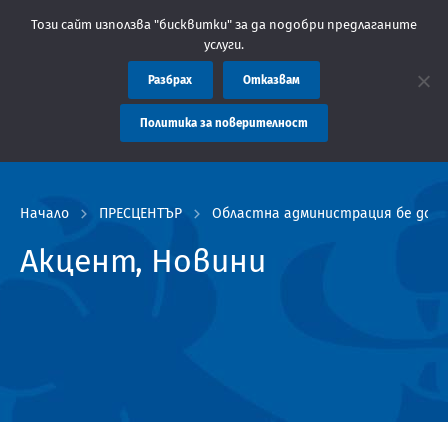
тна администрация Пловдив препоръчва заплащането на такси за
Този сайт използва "бисквитки" за да подобри предлаганите
услуги.
Разбрах
Отказвам
Политика за поверителност
Начало
ПРЕСЦЕНТЪР
Областна администрация бе домак
Акцент, Новини