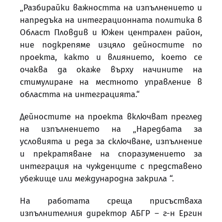
„Разбирайки важността на изпълнението и
напредъка на интеграционната политика в
Област Пловдив и Южен централен район,
ние подкрепяме изцяло дейностите по
проекта, както и влиянието, което се
очаква да окаже върху начините на
стимулиране на местното управление в
областта на интеграцията.“
Дейностите на проекта включват преглед
на изпълнението на „Наредбата за
условията и реда за сключване, изпълнение
и прекратяване на споразумението за
интеграция на чужденците с представено
убежище или международна закрила “.
На работата среща присъстваха
изпълнителния директор АБГР – г-н Ергин