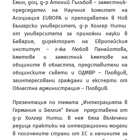
Емин, доц. д-р Атоний Гълъбов – заместник-
председател на Научния комитет на
Асоциация EUROPA и преподавател в Нов
Български университет, д-р Холгер Нитш
от университета за приложни науки в
Бавария, директорат на Европейския
институт – г-жа Любов Панайотова,
кметове и заместник кметове на
общините в областта, представители на
общинските съвети и ОДМВР – Пловдив,
заинтересовани граждани и експерти от
Областна администрация – Пловдив.
Презентация по темата „Интеграцията в
Германия и Белгия“ беше представена от
д-р Холгер Нитш. В нея бяха включени
редица практики на интеграционни модели
в посочените страни от ЕС и начините за