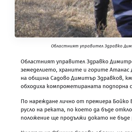
Областният управител Здравко Дим
Областният управител Здравко Димитро
земеделието, храните и горите Атанас
на община Садово Димитър Здравков, к
обходиха компрометираната подпорна ст
По нареждане лично от премиера Бойко 
русло на реката, по което да бъде откл
положение ще продължи докато не бъде