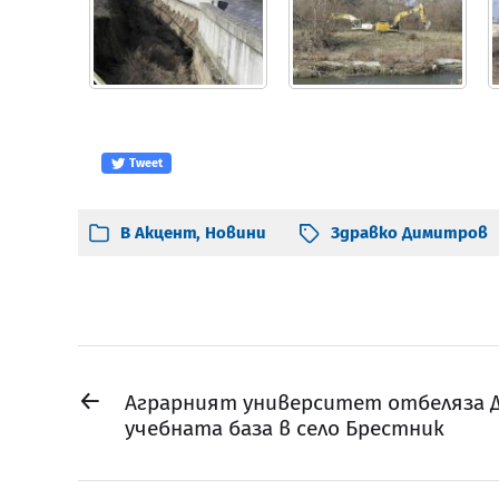
Tweet
В
Акцент
,
Новини
Здравко Димитров
←
Аграрният университет отбеляза Д
учебната база в село Брестник