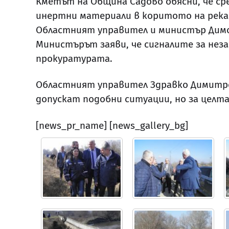
Кметът на Община Садово обясни, че ср
инертни материали в коритото на река
Областният управител и министър Димо
Министърът заяви, че сигналите за нез
прокуратурата.
Областният управител Здравко Димитров
допускат подобни ситуации, но за целта
[news_pr_name] [news_gallery_bg]