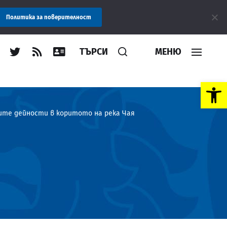
: Областна администрация Пловдив препоръчва заплащането на т
Политика за поверителност
ТЪРСИ
МЕНЮ
Open toolbar
ите дейности в коритото на река Чая