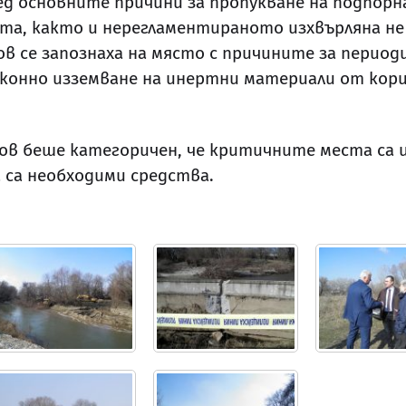
ед основните причини за пропукване на подпорн
та, както и нерегламентираното изхвърляна не
в се запознаха на място с причините за перио
аконно изземване на инертни материали от кори
 беше категоричен, че критичните места са изв
 са необходими средства.