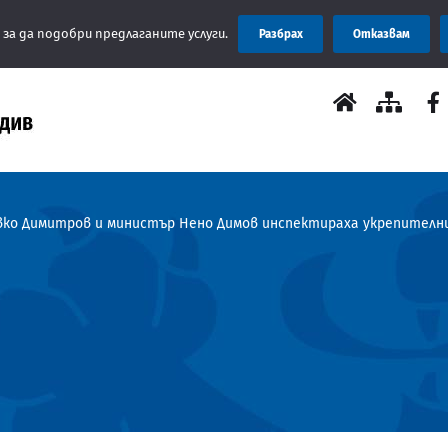
Съобщение
 за да подобри предлаганите услуги.
Разбрах
Отказвам
ко Димитров и министър Нено Димов инспектираха укрепителн