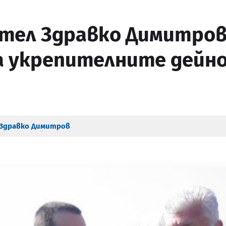
тел Здравко Димитров
а укрепителните дейно
Здравко Димитров