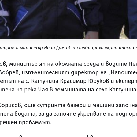
итров и министър Нено Димов инспектираха укрепителнит
в, министърът на околната среда и водите Нен
 Добрев, изпълнителният директор на „Напоите
метът на с. Катуница Красимир Юруков и експе
ена на река Чая в землищата на село Катуница
Борисов, още сутринта багери и машини започн
онена водата, за да започне укрепване на подпо
 решен проблемът.