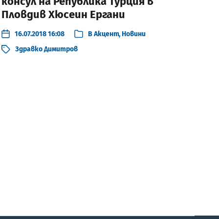
консул на Република Турция в
Пловдив Хюсеин Ергани
16.07.2018 16:08
В
Акцент
,
Новини
Здравко Димитров