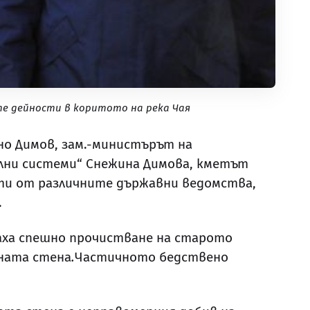
е дейности в коритото на река Чая
о Димов, зам.-министърът на
лни системи“ Снежина Димова, кметът
рти от различните държавни ведомства,
.
аха спешно прочистване на старото
рната стена
.
Частичното бедствено