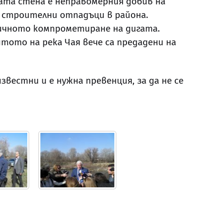
ата стена е неправомерния добив на
 строителни отпадъци в района.
дичното компрометиране на дигата.
тото на река Чая вече са предадени на
естни и е нужна превенция, за да не се