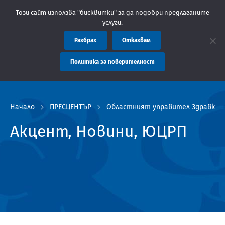
Областна администрация Пловдив препоръчва заплащането на так
Този сайт използва "бисквитки" за да подобри предлаганите
услуги.
Разбрах
Отказвам
Политика за поверителност
Начало
ПРЕСЦЕНТЪР
Областният управител Здравко Д
Акцент, Новини, ЮЦРП