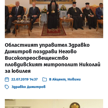
Областният управител Здравко
Димитров поздрави Негово
Високопреосвещенство
пловдивският митрополит Николай
за юбилея
22.07.2019 14:37
В
Акцент
,
Новини
Здравко Димитров