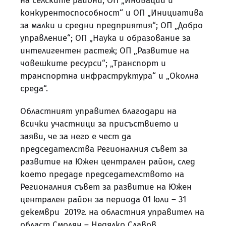
на селските райони; ОП „Иновации и
конкурентоспособност“ и ОП „Инициатива
за малки и средни предприятия“; ОП „Добро
управление“; ОП „Наука и образование за
интелигентен растеж; ОП „Развитие на
човешките ресурси“; „Транспорт и
транспортна инфраструктура“ и „Околна
среда“.
Областният управител благодари на
всички участници за присъствието и
заяви, че за него е чест да
председателства Регионалния съвет за
развитие на Южен централен район, след
което предаде председателството на
Регионалния съвет за развитие на Южен
централен район за периода 01 юли – 31
декември 2019г. на областния управител на
област Смолян – Недялко Славов.