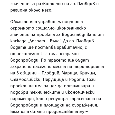
значение за развитието на гр. Пловдив и
региона около него.
Областният управител подчерта
огромното социално-икономическо
значение на проекта за водоснабдяване от
каскада „Доспат – Въча“. До гр. Пловдив
водата ще постъпва гравитачно, с
относително къси магистрални
водопроводи. По трасето ще бъдат
захранени населени места на територията
на 6 общини – Пловдив, Марица, Кричим,
Стамболийски, Перущица и Родопи. Този
проект ще има за цел да оптимизира и
подобри техническите и икономически
параметри, като редуцира трасетата на
водопроводи и площадки на съоръжения.
Бяха изтъкнати предимствата му –