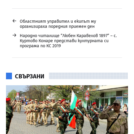
←
Областният управител и екипът му
организираха поредния приемен ден
→
Народно читалище ”Любен Каравелов 1897” – с.
Куртово Конаре представи културната си
програма по КС 2019
СВЪРЗАНИ