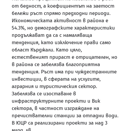
от бедност, а коефициентът на заетост
бележи ръст спрямо предходни периоди.
Икономическата активност в района е
54.3%, но демографските характеристики
продължават да са с намаляваща
тенденция, като изключение прави само
област Кърджали. Като цяло,
естественият прираст е отрицателен, но
в района се забелязва благоприятна
тенденция. Ръст има при чуждестранните
инвестиции, в сферата на услугите,
аграрния и туристическия сектор.
Забелязва се изоставане в
инфраструктурните проекти и Вик
сектора, в частност изграждане на
пречиствателни станции за отпадни води.
В ЮЦР са реализирани проекти за над 3
млрд. лв.