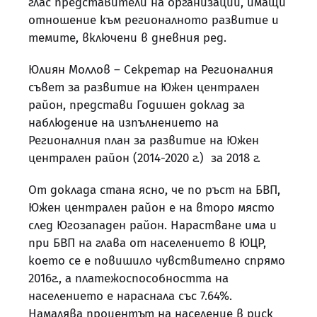
глас представители на организации, имащи
отношение към регионалното развитие и
темите, включени в дневния ред.
Юлиян Моллов – Секретар на Регионалния
съвет за развитие на Южен централен
район, представи Годишен доклад за
наблюдение на изпълнението на
Регионалния план за развитие на Южен
централен район (2014-2020 г.) за 2018 г.
От доклада стана ясно, че по ръст на БВП,
Южен централен район е на второ място
след Югозападен район. Нарастване има и
при БВП на глава от населението в ЮЦР,
което се е повишило чувствително спрямо
2016г., а платежоспособността на
населението е нараснала със 7.64%.
Намалява процентът на население в риск