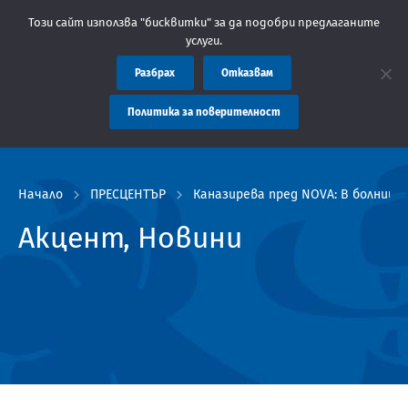
: Областна администрация Пловдив препоръчва заплащането на т
Този сайт използва "бисквитки" за да подобри предлаганите
услуги.
Разбрах
Отказвам
Политика за поверителност
Начало
ПРЕСЦЕНТЪР
Каназирева пред NOVA: В болници
Акцент, Новини