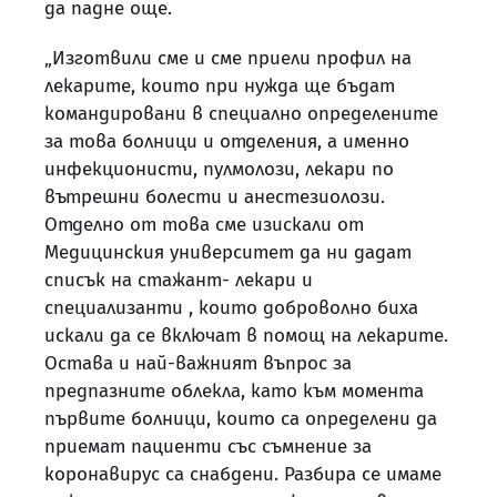
да падне още.
„Изготвили сме и сме приели профил на
лекарите, които при нужда ще бъдат
командировани в специално определените
за това болници и отделения, а именно
инфекционисти, пулмолози, лекари по
вътрешни болести и анестезиолози.
Отделно от това сме изискали от
Медицинския университет да ни дадат
списък на стажант- лекари и
специализанти , които доброволно биха
искали да се включат в помощ на лекарите.
Остава и най-важният въпрос за
предпазните облекла, като към момента
първите болници, които са определени да
приемат пациенти със съмнение за
коронавирус са снабдени. Разбира се имаме