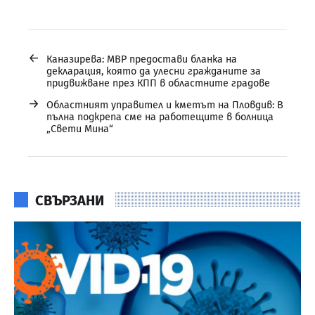
←
Каназирева: МВР предостави бланка на
декларация, която да улесни гражданите за
придвижване през КПП в областните градове
→
Областният управител и кметът на Пловдив: В
пълна подкрепа сме на работещите в болница
„Свети Мина“
СВЪРЗАНИ