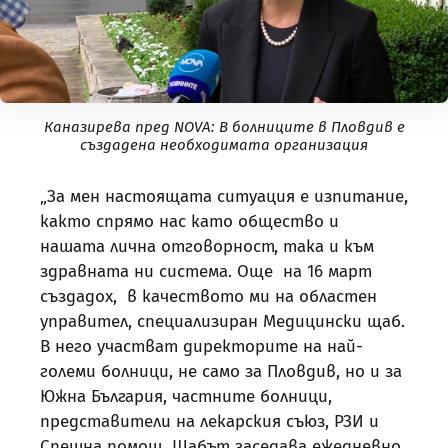
Каназирева пред NOVA: В болниците в Пловдив е
създадена необходимата организация
„За мен настоящата ситуация е изпитание,
както спрямо нас като общество и
нашата лична отговорност, така и към
здравната ни система. Още на 16 март
създадох, в качеството ми на областен
управител, специализиран Медицински щаб.
В него участват директорите на най-
големи болници, не само за Пловдив, но и за
Южна България, частните болници,
представители на лекарския съюз, РЗИ и
Спешна помощ. Щабът заседава ежедневно