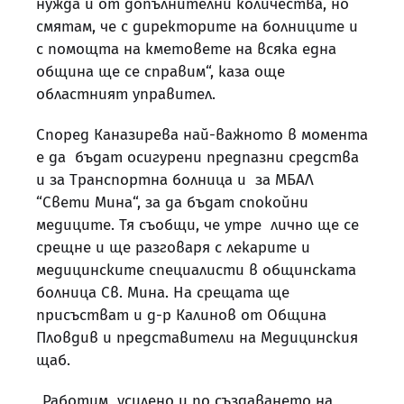
нужда и от допълнителни количества, но
смятам, че с директорите на болниците и
с помощта на кметовете на всяка една
община ще се справим“, каза още
областният управител.
Според Каназирева най-важното в момента
е да бъдат осигурени предпазни средства
и за Транспортна болница и за МБАЛ
“Свети Мина“, за да бъдат спокойни
медиците. Тя съобщи, че утре лично ще се
срещне и ще разговаря с лекарите и
медицинските специалисти в общинската
болница Св. Мина. На срещата ще
присъстват и д-р Калинов от Община
Пловдив и представители на Медицинския
щаб.
„Работим усилено и по създаването на