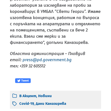
лаборатория за изследване на проби за
коронавирус в УМБАЛ “Свети Георги“. Имаме
изготвена концепция, работим по въпроса
с поръчката на апаратурата и отделянето
на помещенията, съставени са вече 2
екипа. Взели сме мерки и за
финансирането”, допълни Каназирева.
Областна администрация – Пловдив
email:
press@pd.government.bg
тел: +359 32 605512
Tweet
В
Акцент
,
Новини
Covid-19
,
Дани Каназирева