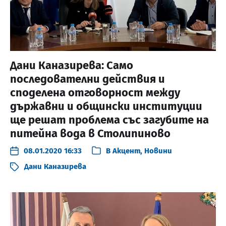
Дани Каназирева: Само
последователни действия и
споделена отговорност между
държавни и общински институции
ще решат проблема със загубите на
питейна вода в Столипиново
08.01.2020 16:33
В
Акцент
,
Новини
Дани Каназирева