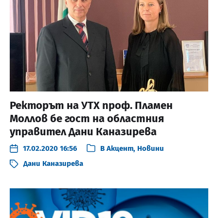
Ректорът на УТХ проф. Пламен
Моллов бе гост на областния
управител Дани Каназирева
17.02.2020 16:56
В
Акцент
,
Новини
Дани Каназирева