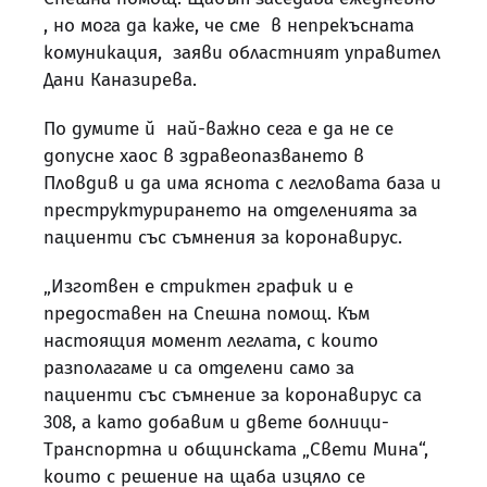
, но мога да каже, че сме в непрекъсната
комуникация, заяви областният управител
Дани Каназирева.
По думите й най-важно сега е да не се
допусне хаос в здравеопазването в
Пловдив и да има яснота с легловата база и
преструктурирането на отделенията за
пациенти със съмнения за коронавирус.
„Изготвен е стриктен график и е
предоставен на Спешна помощ. Към
настоящия момент леглата, с които
разполагаме и са отделени само за
пациенти със съмнение за коронавирус са
308, а като добавим и двете болници-
Транспортна и общинската „Свети Мина“,
които с решение на щаба изцяло се