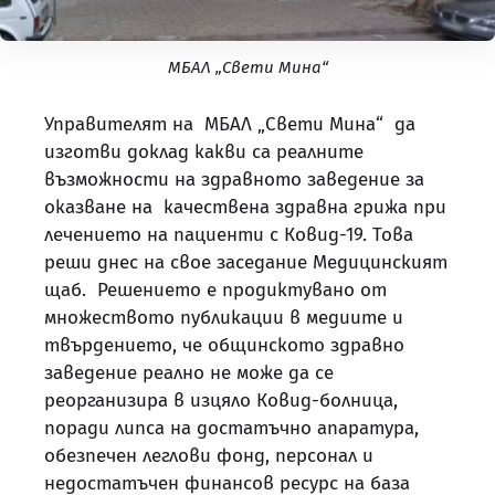
МБАЛ „Свети Мина“
Управителят на МБАЛ „Свети Мина“ да
изготви доклад какви са реалните
възможности на здравното заведение за
оказване на качествена здравна грижа при
лечението на пациенти с Ковид-19. Това
реши днес на свое заседание Медицинският
щаб. Решението е продиктувано от
множеството публикации в медиите и
твърдението, че общинското здравно
заведение реално не може да се
реорганизира в изцяло Ковид-болница,
поради липса на достатъчно апаратура,
обезпечен леглови фонд, персонал и
недостатъчен финансов ресурс на база