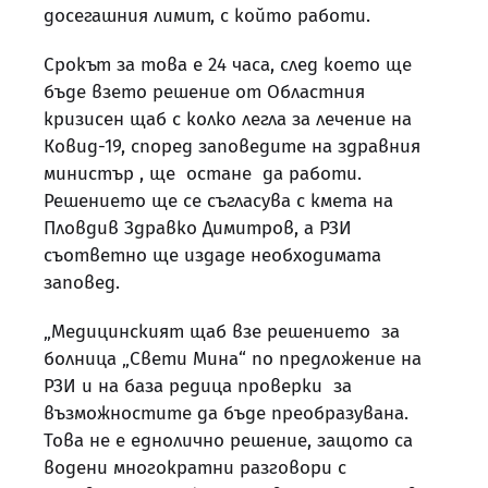
досегашния лимит, с който работи.
Срокът за това е 24 часа, след което ще
бъде взето решение от Областния
кризисен щаб с колко легла за лечение на
Ковид-19, според заповедите на здравния
министър , ще остане да работи.
Решението ще се съгласува с кмета на
Пловдив Здравко Димитров, а РЗИ
съответно ще издаде необходимата
заповед.
„Медицинският щаб взе решението за
болница „Свети Мина“ по предложение на
РЗИ и на база редица проверки за
възможностите да бъде преобразувана.
Това не е еднолично решение, защото са
водени многократни разговори с