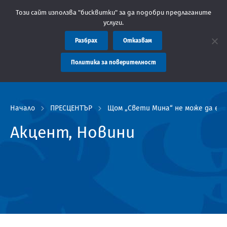
е: Областна администрация Пловдив препоръчва заплащането на 
Този сайт използва "бисквитки" за да подобри предлаганите
услуги.
Разбрах
Отказвам
Политика за поверителност
Начало
ПРЕСЦЕНТЪР
Щом „Свети Мина“ не може да е са
Акцент, Новини