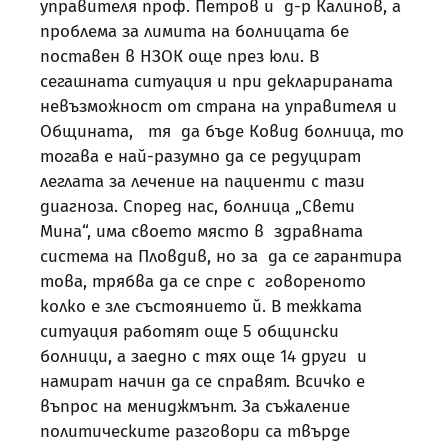
управителя проф. Петров и д-р Калинов, а
проблема за лимита на болницата бе
поставен в НЗОК още през юли. В
сегашната ситуация и при декларираната
невъзможност от страна на управителя и
Общината, тя да бъде Ковид болница, то
тогава е най-разумно да се редуцират
леглата за лечение на пациенти с тази
диагноза. Според нас, болница „Свети
Мина“, има своето място в здравната
система на Пловдив, но за да се гарантира
това, трябва да се спре с говореното
колко е зле състоянието й. В тежката
ситуация работят още 5 общински
болници, а заедно с тях още 14 други и
намират начин да се справят. Всичко е
въпрос на мениджмънт. За съжаление
политическите разговори са твърде