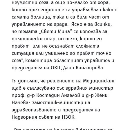
неуместни сега, а още по-малко от хора,
които през годините са управлявали както
самата болница, така и са били част от
управлението на града. Ясно е за всички,
че темата „Свети Мина“ се използва за
политически пиар, но тези, които го
правят или не осъзнават сложната
ситуация или умишлено го правят точно
сега“, коментира областният управител и
председател на ОКЩ Дани Каназирева.
Тя допълни, че решението на Медицинския
щаб е съгласувано със здравния министър
проф. д-р Костадин Ангелов и д-р Жени
Начева- заместник-министър на
здравеопазването и председател на
Надзорния съвет на НЗОК.