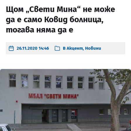
Щом „Свети Мина“ не може
да е само Ковид болница,
тогава няма да е
26.11.2020 14:46
В
Акцент
,
Новини