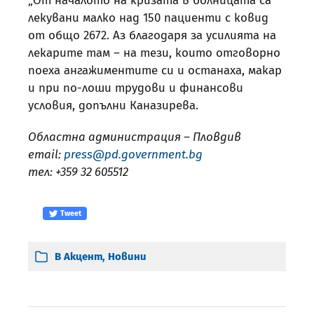
„От началото на кризата в болницата са
лекувани малко над 150 пациенти с ковид
от общо 2672. Аз благодаря за усилията на
лекарите там – на тези, които отговорно
поеха ангажиментите си и останаха, макар
и при по-лоши трудови и финансови
условия, допълни Каназирева.
Областна администрация – Пловдив
email:
press@pd.government.bg
тел: +359 32 605512
Tweet
В
Акцент
,
Новини