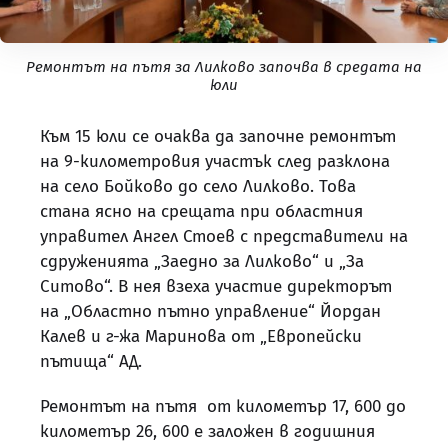
Ремонтът на пътя за Лилково започва в средата на
юли
Към 15 юли се очаква да започне ремонтът
на 9-километровия участък след разклона
на село Бойково до село Лилково. Това
стана ясно на срещата при областния
управител Ангел Стоев с представители на
сдруженията „Заедно за Лилково“ и „За
Ситово“. В нея взеха участие директорът
на „Областно пътно управление“ Йордан
Калев и г-жа Маринова от „Европейски
пътища“ АД.
Ремонтът на пътя от километър 17, 600 до
километър 26, 600 е заложен в годишния