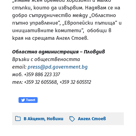
„Имаме ясен времеви хоризонт и малко
стъпки, които да извървим. Надявам се на
добро сътрудничество между „Областно
пътно управление“, „Европейски пътища“ и
инициативните комитети“, обобщи в
края на срещата Ангел Стоев.
Областна администрация – Пловдив
Връзки с обществеността
email:
press@pd.government.bg
моб. +359 886 223 337
тел: +359 32 605568
,
+359 32 605512
Tweet
В
Акцент
,
Новини
Ангел Стоев