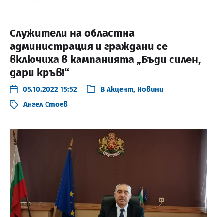
Служители на областна
администрация и граждани се
включиха в кампанията „Бъди силен,
дари кръв!“
05.10.2022 15:52
В
Акцент
,
Новини
Ангел Стоев