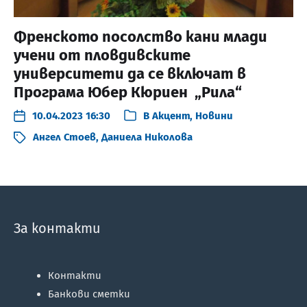
Френското посолство кани млади
учени от пловдивските
университети да се включат в
Програма Юбер Кюриен „Рила“
10.04.2023 16:30
В
Акцент
,
Новини
Ангел Стоев
,
Даниела Николова
За контакти
Контакти
Банкови сметки