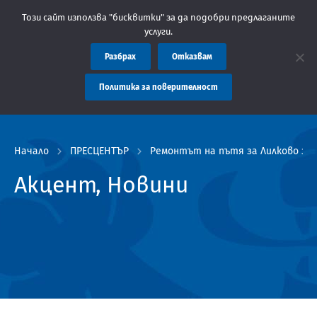
ластна администрация Пловдив препоръчва заплащането на такси
Този сайт използва "бисквитки" за да подобри предлаганите
услуги.
Разбрах
Отказвам
Политика за поверителност
Начало
ПРЕСЦЕНТЪР
Ремонтът на пътя за Лилково зап
Акцент, Новини