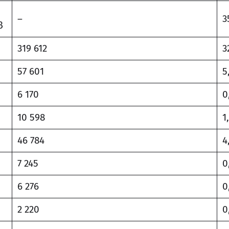
–
3
в
319 612
3
57 601
5
6 170
0
10 598
1
46 784
4
7 245
0
6 276
0
2 220
0