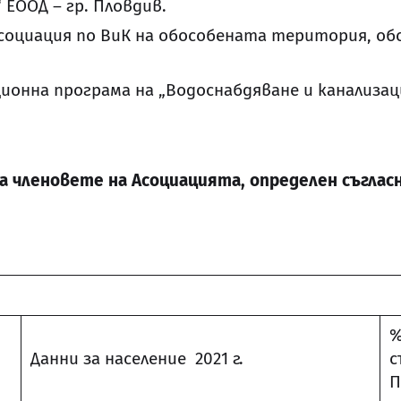
 ЕООД – гр. Пловдив.
Асоциация по ВиК на обособената територия, об
нна програма на „Водоснабдяване и канализация“
а членовете на Асоциацията, определен съгласн
%
Данни за население 2021 г.
с
П