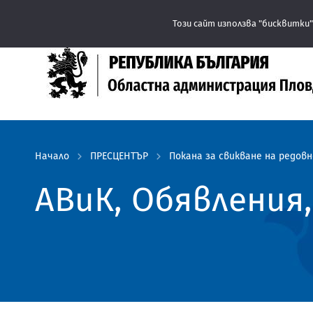
Този сайт използва "бисквитки"
Начало
ПРЕСЦЕНТЪР
Покана за свикване на редов
АВиК, Обявления