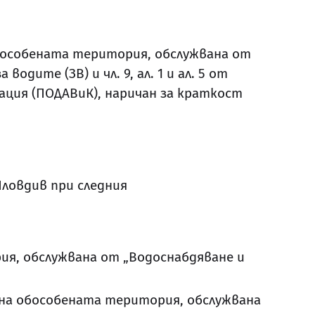
обособената територия, обслужвана от
водите (ЗВ) и чл. 9, ал. 1 и ал. 5 от
ация (ПОДАВиК), наричан за краткост
ловдив при следния
ия, обслужвана от „Водоснабдяване и
 на обособената територия, обслужвана