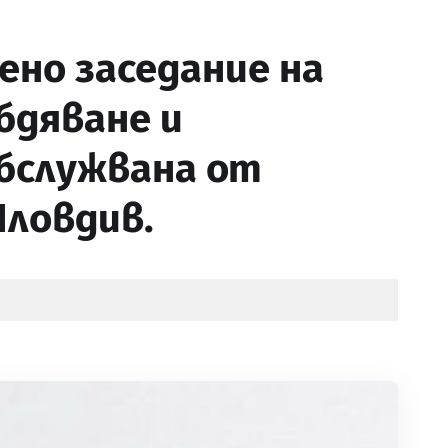
ено заседание на
бдяване и
обслужвана от
Пловдив.