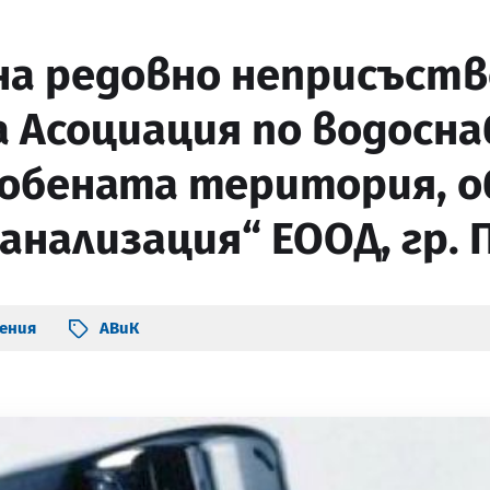
на редовно неприсъств
 Асоциация по водосна
собената територия, 
анализация“ ЕООД, гр. 
ения
АВиК