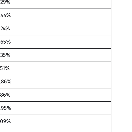
,29%
,44%
,24%
,65%
,35%
,51%
,86%
,86%
,95%
,09%