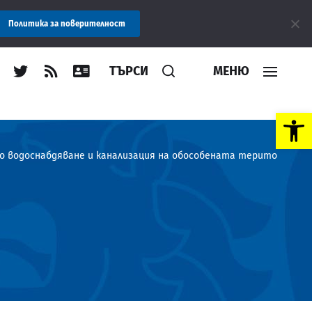
ние: Областна администрация Пловдив препоръчва заплащането н
Политика за поверителност
ТЪРСИ
МЕНЮ
Open toolbar
о водоснабдяване и канализация на обособената територия, обсл