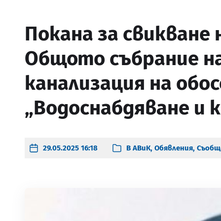
Покана за свикване 
Общото събрание на
канализация на обо
„Водоснабдяване и к
29.05.2025 16:18
В
АВиК
,
Обявления
,
Съобщ