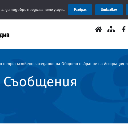
Съобще
 за да подобри предлаганите услуги.
Разбрах
Отказвам
но неприсъствено заседание на Общото събрание на Асоциация п
, Съобщения