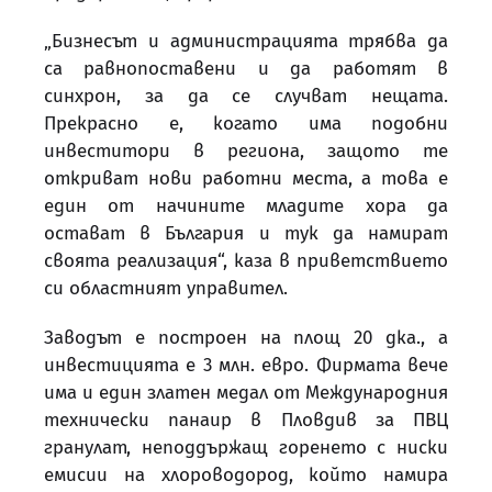
„Бизнесът и администрацията трябва да
са равнопоставени и да работят в
синхрон, за да се случват нещата.
Прекрасно е, когато има подобни
инвеститори в региона, защото те
откриват нови работни места, а това е
един от начините младите хора да
остават в България и тук да намират
своята реализация“, каза в приветствието
си областният управител.
Заводът е построен на площ 20 дка., а
инвестицията е 3 млн. евро. Фирмата вече
има и един златен медал от Международния
технически панаир в Пловдив за ПВЦ
гранулат, неподдържащ горенето с ниски
емисии на хлороводород, който намира