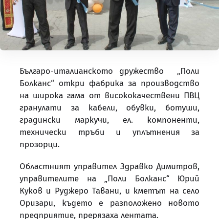
Българо-италианското дружество „Поли
Болканс“ откри фабрика за производство
на широка гама от висококачествени ПВЦ
гранулати за кабели, обувки, ботуши,
градински маркучи, ел. компоненти,
технически тръби и уплътнения за
прозорци.
Областният управител Здравко Димитров,
управителите на „Поли Болканс“ Юрий
Куков и Руджеро Тавани, и кметът на село
Оризари, където е разположено новото
предприятие, прерязаха лентата.